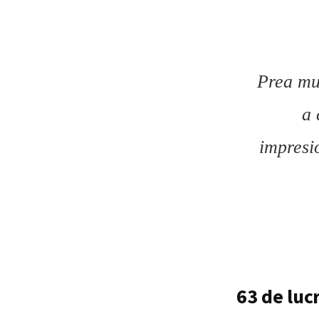
Prea mul
a 
impresi
63 de luc