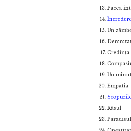
Pacea int
Încredere
Un zâmbe
Demnita
Credința
Compasi
Un minu
Empatia
Scopurile
Râsul
Paradisu
Onestita