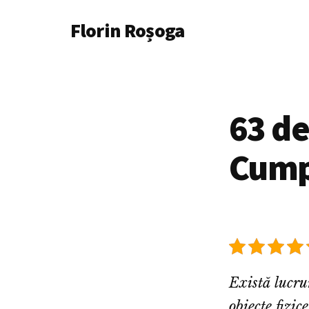
Additional
Skip
Florin Roșoga
to
menu
main
content
63 de
Cump
Există lucru
obiecte fizice