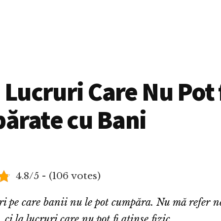
 Lucruri Care Nu Pot 
ărate cu Bani
4.8/5 - (106 votes)
ri pe care banii nu le pot cumpăra. Nu mă refer n
, ci la lucruri care nu pot fi atinse fizic.