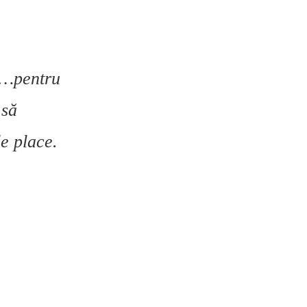
gă…pentru
 să
e place.