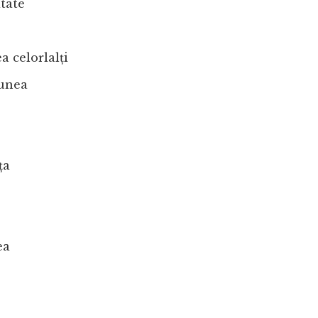
tate
a celorlalți
iunea
ța
ea