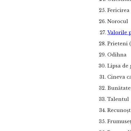
Fericirea
Norocul
Valorile 
Prieteni 
Odihna
Lipsa de 
Cineva c
Bunătate
Talentul
Recunoșt
Frumuseț