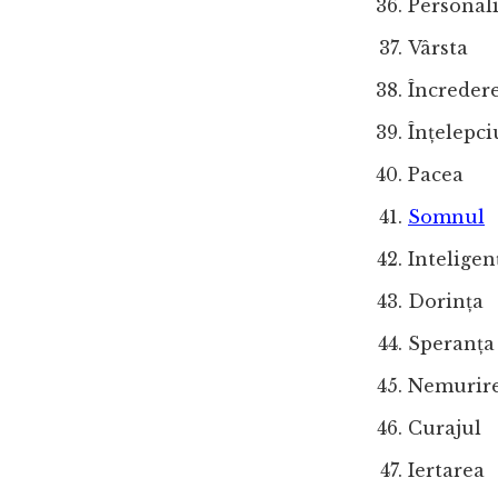
Personali
Vârsta
Încredere
Înțelepc
Pacea
Somnul
Inteligen
Dorința
Speranța
Nemurir
Curajul
Iertarea