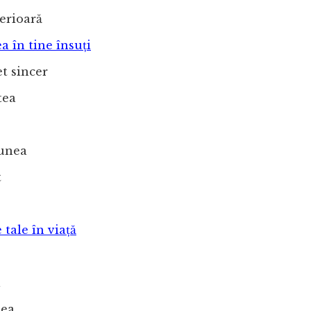
erioară
a în tine însuți
t sincer
tea
unea
t
 tale în viață
l
tea