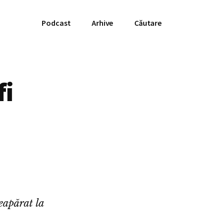
Podcast
Arhive
Căutare
fi
eapărat la