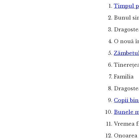
Timpul pe
Bunul si
Dragostea
O nouă î
Zâmbetul
Tinerețe
Familia
Dragoste
Copii bin
Bunele m
Vremea 
Onoarea