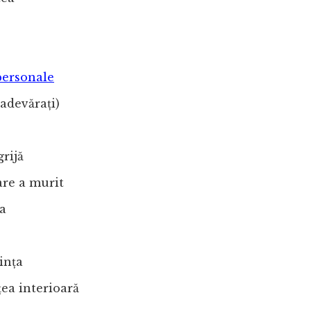
personale
(adevărați)
grijă
are a murit
a
ința
ea interioară