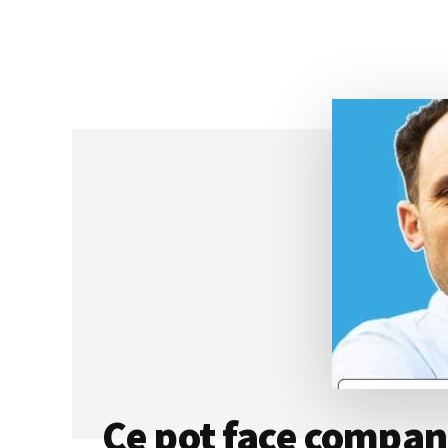
CE
ÎNSEAMNĂ
SĂ
MUNCEȘTI
INTELIGENT
CÂND
REZULTATELE
NU
MAI
SUNT
DE
AJUNS,
CU
RODICA
OBANCEA
Ce pot face companii