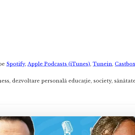
 pe
Spotify
,
Apple Podcasts (iTunes)
,
Tunein
,
Castbo
iness, dezvoltare personală educație, society, sănăta