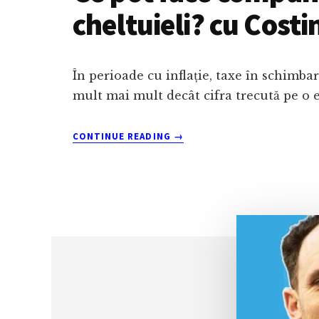
cheltuieli? cu Costi
În perioade cu inflație, taxe în schimb
mult mai mult decât cifra trecută pe o 
ABOUT
CONTINUE READING
→
CE
POT
FACE
COMPANIILE
CÂND
CLIENȚII
DEVIN
MAI
ATENȚI
LA
CHELTUIELI?