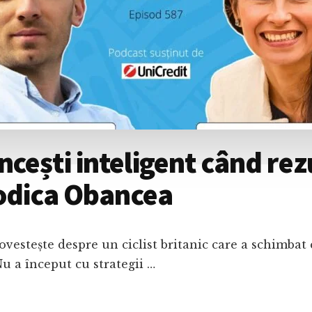
ești inteligent când rez
Rodica Obancea
povestește despre un ciclist britanic care a schimba
Nu a început cu strategii …