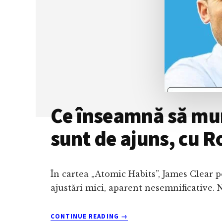
CHAT-
UL?
CU
CRISTIAN
MEZEI
Ce înseamnă să munc
sunt de ajuns, cu 
În cartea „Atomic Habits”, James Clear 
ajustări mici, aparent nesemnificative. 
ABOUT
CONTINUE READING
→