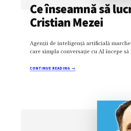
Ce înseamnă să lucre
Cristian Mezei
Agenții de inteligență artificială march
care simpla conversație cu AI începe să 
ABOUT
CONTINUE READING
→
CE
ÎNSEAMNĂ
SĂ
LUCREZI
CU
AI,
NU
DOAR
SĂ
FOLOSEȘTI