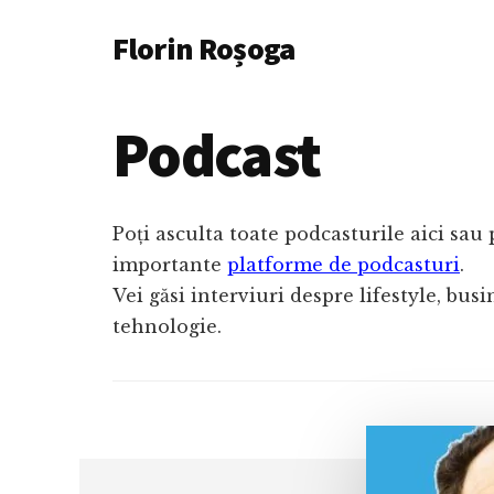
Additional
Skip
Florin Roșoga
to
menu
main
content
Podcast
Poți asculta toate podcasturile aici sau
importante
platforme de podcasturi
.
Vei găsi interviuri despre lifestyle, bus
tehnologie.