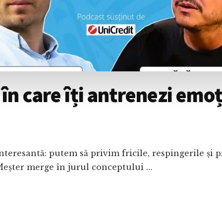
în care îți antrenezi emoț
teresantă: putem să privim fricile, respingerile și p
eșter merge în jurul conceptului …