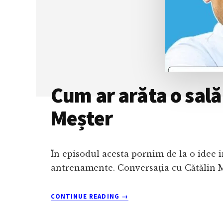
CU
COSTIN
CIORA
Cum ar arăta o sală 
Meșter
În episodul acesta pornim de la o idee in
antrenamente. Conversația cu Cătălin M
ABOUT
CONTINUE READING
→
CUM
AR