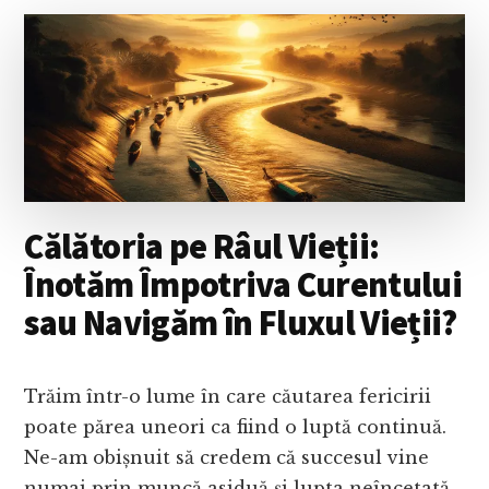
PERSONALĂ:
UN
GHID
PENTRU
VIITOR
Călătoria pe Râul Vieții:
Înotăm Împotriva Curentului
sau Navigăm în Fluxul Vieții?
Trăim într-o lume în care căutarea fericirii
poate părea uneori ca fiind o luptă continuă.
Ne-am obișnuit să credem că succesul vine
numai prin muncă asiduă și lupta neîncetată