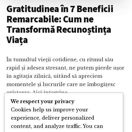
APLICAT)
Gratitudinea în 7 Beneficii
Remarcabile: Cum ne
Transformă Recunoștința
Viața
În tumultul vieții cotidiene, cu ritmul său
rapid și adesea stresant, ne putem pierde ușor
în agitația zilnică, uitând să apreciem
momentele și lucrurile care ne îmbogățesc
existența. Aici intervine …
We respect your privacy
ABOUT
Cookies help us improve your
CONTINUE READING
→
GRATITUDINEA
experience, deliver personalized
ÎN
content, and analyze traffic. You can
7