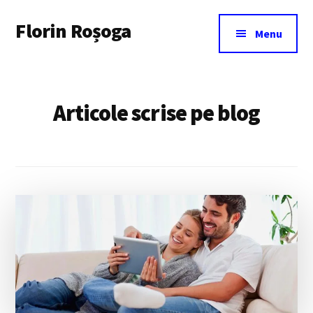
Additional
Skip
Florin Roșoga
to
menu
Menu
main
content
Articole scrise pe blog