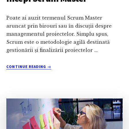
Poate ai auzit termenul Scrum Master
aruncat prin birouri sau în discuții despre
managementul proiectelor. Simplu spus,
Scrum este o metodologie agilă destinată
gestionării și finalizării proiectelor …
ABOUT
CONTINUE READING
→
CE
ESTE
SCRUM?
UN
GHID
CA
SĂ
ÎNCEPI
SCRUM
MASTER