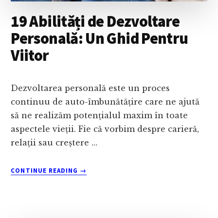
19 Abilități de Dezvoltare
Personală: Un Ghid Pentru
Viitor
Dezvoltarea personală este un proces
continuu de auto-îmbunătățire care ne ajută
să ne realizăm potențialul maxim în toate
aspectele vieții. Fie că vorbim despre carieră,
relații sau creștere …
ABOUT
CONTINUE READING
→
19
ABILITĂȚI
DE
DEZVOLTARE