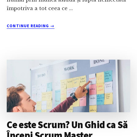
împotriva a tot ceea ce …
ABOUT
CONTINUE READING
→
CĂLĂTORIA
PE
RÂUL
VIEȚII:
ÎNOTĂM
ÎMPOTRIVA
CURENTULUI
SAU
NAVIGĂM
ÎN
FLUXUL
VIEȚII?
Ce este Scrum? Un Ghid ca Să
Începi Scrum Master