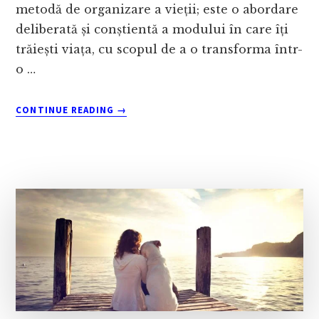
metodă de organizare a vieții; este o abordare
deliberată și conștientă a modului în care îți
trăiești viața, cu scopul de a o transforma într-
o …
ABOUT
CONTINUE READING
→
CE
ESTE
LIFESTYLE
DESIGN?
GHIDUL
PENTRU
O
VIAȚĂ
AUTENTICĂ
(+30
DE
IDEI
DE