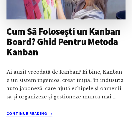
Cum Să Folosești un Kanban
Board? Ghid Pentru Metoda
Kanban
Ai auzit vreodată de Kanban? Ei bine, Kanban
e un sistem ingenios, creat inițial în industria
auto japoneză, care ajută echipele și oamenii
să-și organizeze și gestioneze munca mai …
ABOUT
CONTINUE READING
→
CUM
SĂ
FOLOSEȘTI