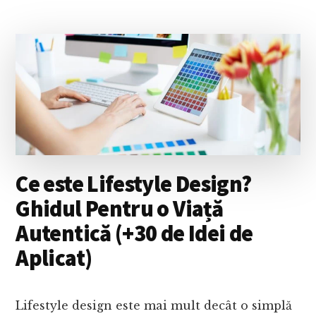
UN
KANBAN
BOARD?
GHID
PENTRU
METODA
KANBAN
Ce este Lifestyle Design?
Ghidul Pentru o Viață
Autentică (+30 de Idei de
Aplicat)
Lifestyle design este mai mult decât o simplă