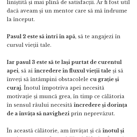
liniștită și mai plină de satisfacții. Ar fi fost util
dacă aveam și un mentor care să mă îndrume
la început.
Pasul 2 este să intri în apă
, să te angajezi în
cursul vieții tale.
Iar pasul 3 este să te lași purtat de curentul
apei
, să ai
încredere în fluxul vieții tale
și să
înveți să întâmpini obstacolele
cu grație și
curaj
. Înotul împotriva apei necesită
motivație și muncă grea, în timp ce călătoria
în sensul râului necesită
încredere și dorința
de a învăța să navighezi
prin neprevăzut.
În această călătorie, am învățat și că
înotul și