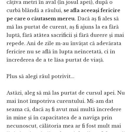
câțiva metri în aval (în josul apei), după o
curbă blândă a râului,
se afla aceeași fericire
pe care o căutasem mereu
. Dacă aș fi ales să
mă las purtat de curent, aș fi ajuns la ea fără
luptă, fără atâtea sacrificii și fără durere și mai
repede. Ani de zile m-au învățat că adevărata
fericire nu se află în lupta neîncetată, ci în
încrederea de a te lăsa purtat de viață.
Plus să alegi râul potrivit…
Astăzi, aleg să mă las purtat de cursul apei. Nu
mai înot împotriva curentului. Mi-am dat
seama că, dacă aș fi avut mai multă încredere
în mine și în capacitatea de a naviga prin
necunoscut, călătoria mea ar fi fost mult mai