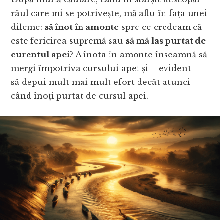
râul care mi se potrivește, mă aflu în fața unei
dileme:
să înot în amonte
spre ce credeam că
este fericirea supremă sau
să mă las purtat de
curentul apei
? A înota în amonte înseamnă să
mergi împotriva cursului apei și – evident –
să depui mult mai mult efort decât atunci
când înoți purtat de cursul apei.