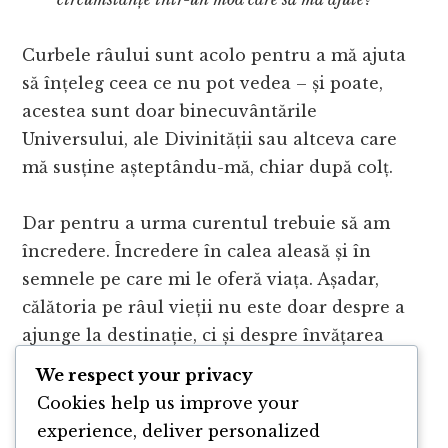
Curbele râului sunt acolo pentru a mă ajuta
să înțeleg ceea ce nu pot vedea – și poate,
acestea sunt doar binecuvântările
Universului, ale Divinității sau altceva care
mă susține așteptându-mă, chiar după colț.
Dar pentru a urma curentul trebuie să am
încredere. Încredere în calea aleasă și în
semnele pe care mi le oferă viața. Așadar,
călătoria pe râul vieții nu este doar despre a
ajunge la destinație, ci și despre învățarea
artei de
a naviga mai mult și înota mai puțin
,
We respect your privacy
de a accepta că uneori cea mai bună cale este
Cookies help us improve your
aceea care se desfășoară natural în fața
experience, deliver personalized
noastră.