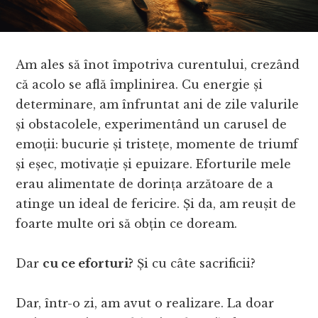
Am ales să înot împotriva curentului, crezând
că acolo se află împlinirea. Cu energie și
determinare, am înfruntat ani de zile valurile
și obstacolele, experimentând un carusel de
emoții: bucurie și tristețe, momente de triumf
și eșec, motivație și epuizare. Eforturile mele
erau alimentate de dorința arzătoare de a
atinge un ideal de fericire. Și da, am reușit de
foarte multe ori să obțin ce doream.
Dar
cu ce eforturi?
Și cu câte sacrificii?
Dar, într-o zi, am avut o realizare. La doar