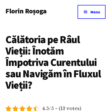
Additional
Skip
Florin Roșoga
to
menu
Menu
main
content
Călătoria pe Râul
Vieții: Înotăm
Împotriva Curentului
sau Navigăm în Fluxul
Vieții?
4.5/5 - (13 votes)