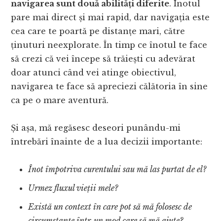
navigarea sunt două abilități diferite
. Înotul
pare mai direct și mai rapid, dar navigația este
cea care te poartă pe distanțe mari, către
ținuturi neexplorate. În timp ce înotul te face
să crezi că vei începe să trăiești cu adevărat
doar atunci când vei atinge obiectivul,
navigarea te face să apreciezi călătoria în sine
ca pe o mare aventură.
Și așa, mă regăsesc deseori punându-mi
întrebări înainte de a lua decizii importante:
Înot împotriva curentului sau mă las purtat de el?
Urmez fluxul vieții mele?
Există un context în care pot să mă folosesc de
circumstanțe într-un mod care să mă ajute?