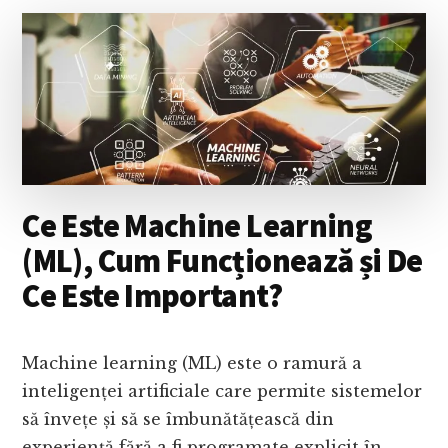
DETOX
ȘI
CÂND
AI
NEVOIE
DE
O
DETOXIFIERE
DIGITALĂ?
Ce Este Machine Learning
(ML), Cum Funcționează și De
Ce Este Important?
Machine learning (ML) este o ramură a
inteligenței artificiale care permite sistemelor
să învețe și să se îmbunătățească din
experiență fără a fi programate explicit în