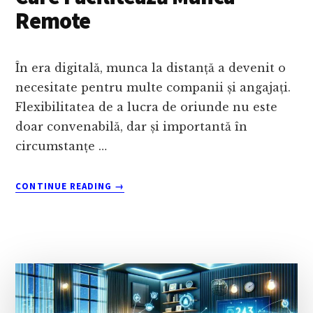
Remote
În era digitală, munca la distanță a devenit o
necesitate pentru multe companii și angajați.
Flexibilitatea de a lucra de oriunde nu este
doar convenabilă, dar și importantă în
circumstanțe …
ABOUT
CONTINUE READING
→
7
INSTRUMENTE
FUNDAMENTALE
CARE
FACILITEAZĂ
MUNCA
REMOTE