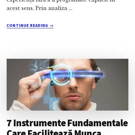
acest sens. Prin analiza …
ABOUT
CONTINUE READING
→
CE
ESTE
MACHINE
LEARNING
(ML),
CUM
FUNCȚIONEAZĂ
ȘI
DE
CE
ESTE
IMPORTANT?
7 Instrumente Fundamentale
Care Facilitează Munca