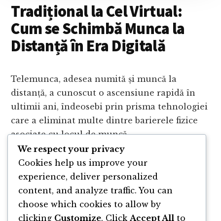
Tradițional la Cel Virtual:
Cum se Schimbă Munca la
Distanță în Era Digitală
Telemunca, adesea numită și muncă la
distanță, a cunoscut o ascensiune rapidă în
ultimii ani, îndeosebi prin prisma tehnologiei
care a eliminat multe dintre barierele fizice
asociate cu locul de muncă …
We respect your privacy
ABOUT
Cookies help us improve your
CONTINUE READING
→
TELEMUNCA
experience, deliver personalized
DE
content, and analyze traffic. You can
LA
BIROUL
choose which cookies to allow by
TRADIȚIONAL
clicking
Customize
. Click
Accept All
to