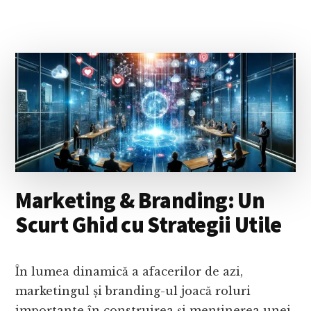
OF
THINGS
(IOT):
CE
ESTE
ȘI
DE
CE
CONTEAZĂ
Marketing & Branding: Un
Scurt Ghid cu Strategii Utile
În lumea dinamică a afacerilor de azi,
marketingul și branding-ul joacă roluri
importante în construirea și menținerea unei