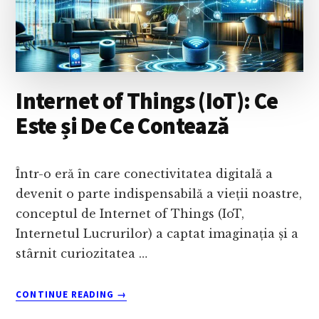
Internet of Things (IoT): Ce
Este și De Ce Contează
Într-o eră în care conectivitatea digitală a
devenit o parte indispensabilă a vieții noastre,
conceptul de Internet of Things (IoT,
Internetul Lucrurilor) a captat imaginația și a
stârnit curiozitatea …
ABOUT
CONTINUE READING
→
INTERNET