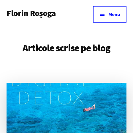
Additional
Skip
Florin Roșoga
to
menu
Menu
main
content
Articole scrise pe blog