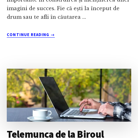
imagini de succes. Fie că ești la început de
drum sau te afli în căutarea …
ABOUT
CONTINUE READING
→
MARKETING
&
BRANDING:
UN
SCURT
GHID
CU
STRATEGII
UTILE
Telemunca de la Biroul