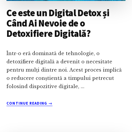
Ce este un Digital Detox și
Când Ai Nevoie de o
Detoxifiere Digitală?
Într-o eră dominată de tehnologie, o
detoxifiere digitală a devenit o necesitate
pentru mulți dintre noi. Acest proces implică
o reducere conștientă a timpului petrecut
folosind dispozitive digitale, …
ABOUT
CONTINUE READING
→
CE
ESTE
UN
DIGITAL