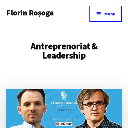
Additional
Skip
Florin Roșoga
to
menu
Menu
main
content
Antreprenoriat &
Leadership