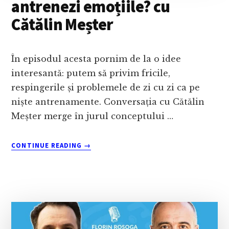
antrenezi emoțiile? cu
Cătălin Meșter
În episodul acesta pornim de la o idee
interesantă: putem să privim fricile,
respingerile și problemele de zi cu zi ca pe
niște antrenamente. Conversația cu Cătălin
Meșter merge în jurul conceptului …
ABOUT
CONTINUE READING
→
CUM
AR
ARĂTA
O
SALĂ
ÎN
CARE