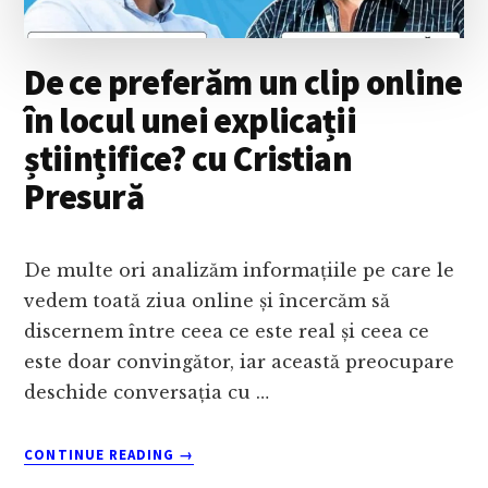
De ce preferăm un clip online
în locul unei explicații
științifice? cu Cristian
Presură
De multe ori analizăm informațiile pe care le
vedem toată ziua online și încercăm să
discernem între ceea ce este real și ceea ce
este doar convingător, iar această preocupare
deschide conversația cu …
ABOUT
CONTINUE READING
→
DE