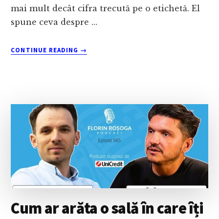
mai mult decât cifra trecută pe o etichetă. El
spune ceva despre …
ABOUT
CONTINUE READING
→
CE
POT
FACE
COMPANIILE
CÂND
CLIENȚII
DEVIN
MAI
ATENȚI
LA
CHELTUIELI?
CU
COSTIN
CIORA
Cum ar arăta o sală în care îți