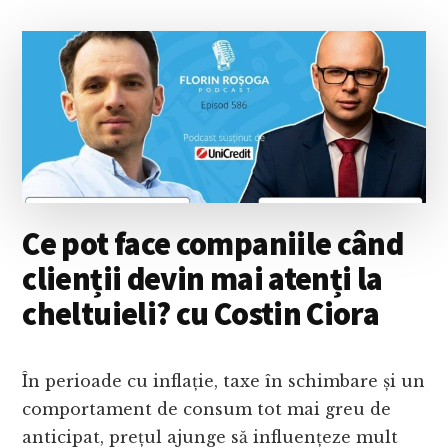
MUNCEȘTI
INTELIGENT
CÂND
REZULTATELE
NU
MAI
SUNT
DE
AJUNS,
CU
RODICA
Ce pot face companiile când
OBANCEA
clienții devin mai atenți la
cheltuieli? cu Costin Ciora
În perioade cu inflație, taxe în schimbare și un
comportament de consum tot mai greu de
anticipat, prețul ajunge să influențeze mult