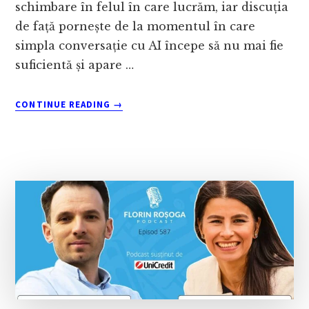
schimbare în felul în care lucrăm, iar discuția
de față pornește de la momentul în care
simpla conversație cu AI începe să nu mai fie
suficientă și apare …
ABOUT
CONTINUE READING
→
CE
ÎNSEAMNĂ
SĂ
LUCREZI
CU
AI,
NU
DOAR
SĂ
FOLOSEȘTI
CHAT-
UL?
CU