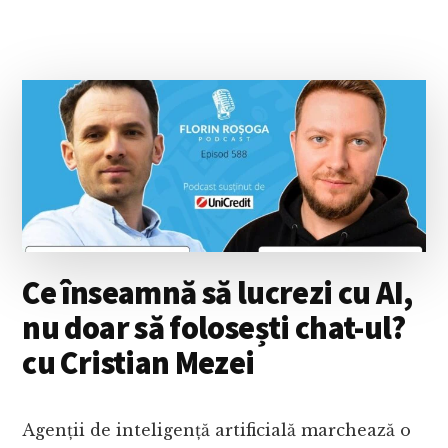
CE
PREFERĂM
UN
CLIP
ONLINE
ÎN
LOCUL
UNEI
EXPLICAȚII
ȘTIINȚIFICE?
CU
CRISTIAN
PRESURĂ
Ce înseamnă să lucrezi cu AI,
nu doar să folosești chat-ul?
cu Cristian Mezei
Agenții de inteligență artificială marchează o