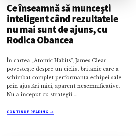
CRISTIAN
Ce înseamnă să muncești
MEZEI
inteligent când rezultatele
nu mai sunt de ajuns, cu
Rodica Obancea
În cartea „Atomic Habits”, James Clear
povestește despre un ciclist britanic care a
schimbat complet performanța echipei sale
prin ajustări mici, aparent nesemnificative.
Nu a început cu strategii …
ABOUT
CONTINUE READING
→
CE
ÎNSEAMNĂ
SĂ