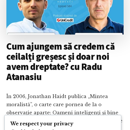
ÎȚI
ANTRENEZI
EMOȚIILE?
CU
CĂTĂLIN
MEȘTER
Cum ajungem să credem că
ceilalți greșesc și doar noi
avem dreptate? cu Radu
Atanasiu
În 2006, Jonathan Haidt publica „Mintea
moralistă”, o carte care pornea de la o
observație aparte: Oameni inteligenți și bine
intenționați ajung frecvent la concluzii foarte
We respect your privacy
diferite. În laboratorul …