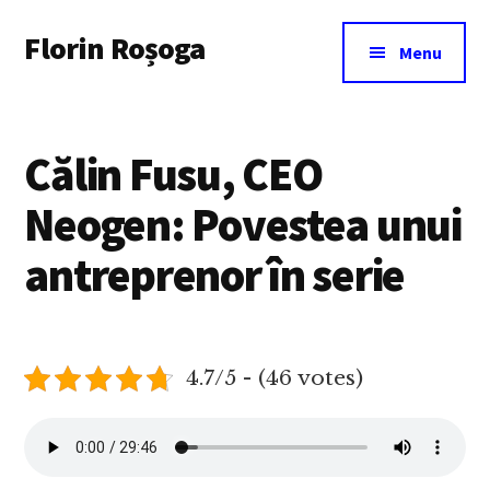
Additional
Skip
Florin Roșoga
to
menu
Menu
main
content
Călin Fusu, CEO
Neogen: Povestea unui
antreprenor în serie
4.7/5 - (46 votes)