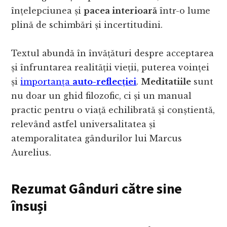
înțelepciunea și
pacea interioară
într-o lume
plină de schimbări și incertitudini.
Textul abundă în învățături despre acceptarea
și înfruntarea realității vieții, puterea voinței
și
importanța
auto-reflecției
.
Meditatiile
sunt
nu doar un ghid filozofic, ci și un manual
practic pentru o viață echilibrată și conștientă,
relevând astfel universalitatea și
atemporalitatea gândurilor lui Marcus
Aurelius.
Rezumat Gânduri către sine
însuși