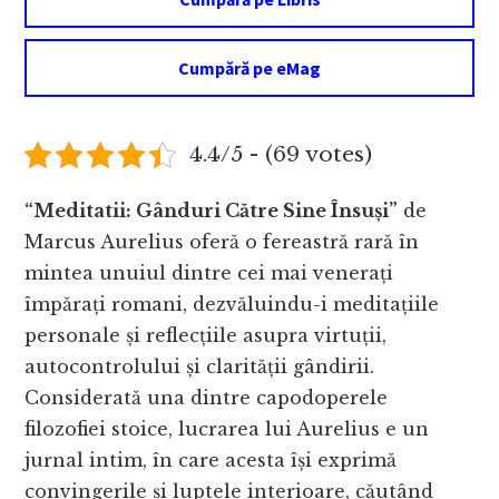
Cumpără pe eMag
4.4/5 - (69 votes)
“Meditatii: Gânduri Către Sine Însuși”
de
Marcus Aurelius oferă o fereastră rară în
mintea unuiul dintre cei mai venerați
împărați romani, dezvăluindu-i meditațiile
personale și reflecțiile asupra virtuții,
autocontrolului și clarității gândirii.
Considerată una dintre capodoperele
filozofiei stoice, lucrarea lui Aurelius e un
jurnal intim, în care acesta își exprimă
convingerile și luptele interioare, căutând