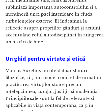
Prin meditațiile sale, Marcus Aurelius
subliniază importanța autocontrolului și a
menținerii unei
paci interioare
în ciuda
turbulențelor externe. El îndeamnă la
reflecție asupra propriilor gânduri și acțiuni,
accentuând rolul autodisciplinei în atingerea
unei stări de bine.
Un ghid pentru virtute și etică
Marcus Aurelius nu oferă doar sfaturi
filozofice, ci și un model concret de urmat în
practicarea virtuților stoice precum
înțelepciunea, curajul, justiția și moderația.
Principiile sale
sunt la fel de relevante și
aplicabile în viața contemporană, ca și în