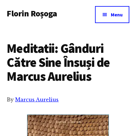
Additional
Skip
Florin Roșoga
to
menu
Menu
main
content
Meditatii: Gânduri
Către Sine Însuși de
Marcus Aurelius
By
Marcus Aurelius