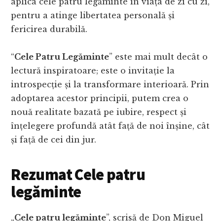
aplica cele patru legăminte în viața de zi cu zi,
pentru a atinge libertatea personală și
fericirea durabilă.
“
Cele Patru Legăminte
” este mai mult decât o
lectură inspiratoare; este o invitație la
introspecție și la transformare interioară. Prin
adoptarea acestor principii, putem crea o
nouă realitate bazată pe iubire, respect și
înțelegere profundă atât față de noi înșine, cât
și față de cei din jur.
Rezumat Cele patru
legăminte
„
Cele patru legăminte
”, scrisă de Don Miguel