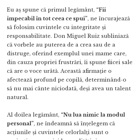
Eu aș spune că primul legământ,
“Fii
impecabil în tot ceea ce spui”
, ne încurajează
să folosim cuvintele cu integritate și
responsabilitate. Don Miguel Ruiz subliniază
că vorbele au puterea de a crea sau de a
distruge, oferind exemplul unei mame care,
din cauza propriei frustrări, îi spune fiicei sale
că are o voce urâtă. Această afirmație o
afectează profund pe copilă, determinând-o
să nu mai cânte niciodată, deși avea un talent
natural.
Al doilea legământ,
“Nu lua nimic la modul
personal”
, ne îndeamnă să înțelegem că
acțiunile și cuvintele celorlalți sunt o