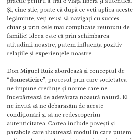
practic pentru a trăi o viață liberă și autentică.
Și, cine știe, poate că după ce veți aplica aceste
legăminte, veți reuși să navigați cu succes
chiar și prin cele mai complicate reuniuni de
familie! Ideea este că prin schimbarea
atitudinii noastre, putem influența pozitiv
relațiile și experiențele noastre.
Don Miguel Ruiz abordează și conceptul de
“domesticire”
, procesul prin care societatea
ne impune credințe și norme care ne
îndepărtează de adevărata noastră natură. El
ne invită să ne debarasăm de aceste
condiționări și să ne redescoperim
autenticitatea. Cartea include povești și
parabole care ilustrează modul în care putem