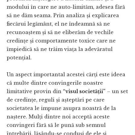
modului în care ne auto-limităm, adesea fără
să ne dăm seama. Prin analiza și explicarea
fiecărui legământ, el ne îndeamnă să ne
recunoaștem și să ne eliberăm de vechile
credințe și comportamente toxice care ne
împiedică să ne trăim viața la adevăratul
potențial.
Un aspect importantal acestei cărți este ideea
că multe dintre convingerile noastre
limitative provin din
“visul societății”
– un set
de credințe, reguli și așteptări pe care
societatea le impune asupra noastră de la
naștere. Mulți dintre noi acceptă aceste
convingeri fără să le pună sub semnul
întrebării, lăsându-se conduși de ele și