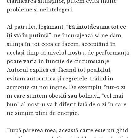
clarificarea situațiilor, putem evita multe
probleme și neînțelegeri.
Al patrulea legământ,
“Fă întotdeauna tot ce
îți stă în putință”
, ne încurajează să ne dăm
silința în tot ceea ce facem, acceptând în
același timp că nivelul nostru de performanță
poate varia în funcție de circumstanțe.
Autorul explică că, făcând tot posibilul,
evităm autocritica și regretele, trăind în
armonie cu noi înșine. De exemplu, într-o zi
în care suntem obosiți sau bolnavi, “cel mai
bun” al nostru va fi diferit față de o zi în care
ne simțim plini de energie.
După părerea mea, această carte este un ghid