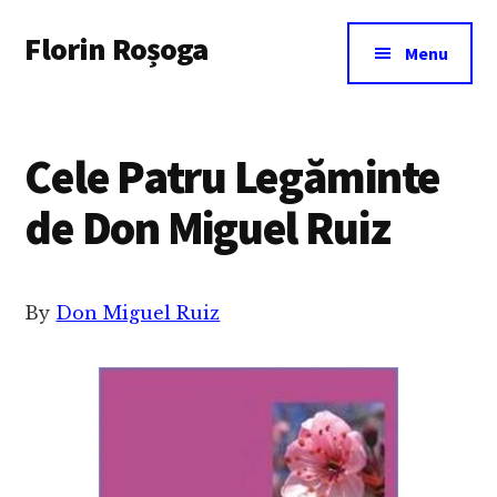
Additional
Skip
Florin Roșoga
to
menu
Menu
main
content
Cele Patru Legăminte
de Don Miguel Ruiz
By
Don Miguel Ruiz