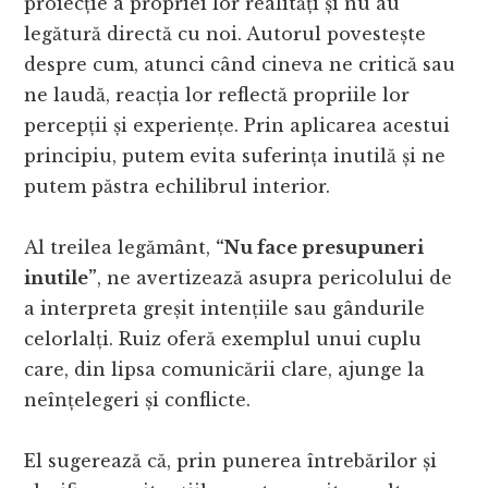
proiecție a propriei lor realități și nu au
legătură directă cu noi. Autorul povestește
despre cum, atunci când cineva ne critică sau
ne laudă, reacția lor reflectă propriile lor
percepții și experiențe. Prin aplicarea acestui
principiu, putem evita suferința inutilă și ne
putem păstra echilibrul interior.
Al treilea legământ,
“Nu face presupuneri
inutile”
, ne avertizează asupra pericolului de
a interpreta greșit intențiile sau gândurile
celorlalți. Ruiz oferă exemplul unui cuplu
care, din lipsa comunicării clare, ajunge la
neînțelegeri și conflicte.
El sugerează că, prin punerea întrebărilor și