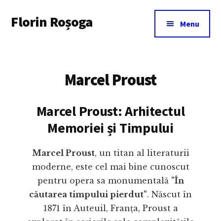
Additional
Skip
Florin Roșoga
to
menu
Menu
main
content
Marcel Proust
Marcel Proust: Arhitectul
Memoriei și Timpului
Marcel Proust
, un titan al literaturii
moderne, este cel mai bine cunoscut
pentru opera sa monumentală
"În
căutarea timpului pierdut"
. Născut în
1871 în Auteuil, Franța, Proust a