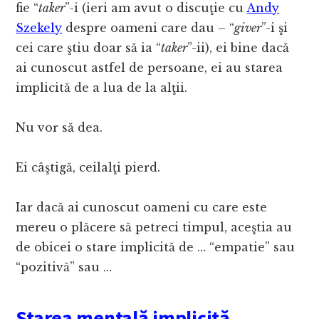
fie “
taker
”-i (ieri am avut o discuţie cu
Andy
Szekely
despre oameni care dau – “
giver
”-i şi
cei care ştiu doar să ia “
taker
”-ii), ei bine dacă
ai cunoscut astfel de persoane, ei au starea
implicită de a lua de la alţii.
Nu vor să dea.
Ei câştigă, ceilalţi pierd.
Iar dacă ai cunoscut oameni cu care este
mereu o plăcere să petreci timpul, aceştia au
de obicei o stare implicită de … “empatie” sau
“pozitivă” sau …
Starea mentală implicită