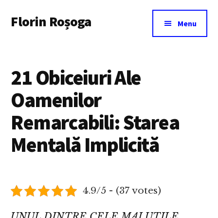
Additional
Skip
Florin Roșoga
to
menu
Menu
main
content
21 Obiceiuri Ale
Oamenilor
Remarcabili: Starea
Mentală Implicită
4.9/5 - (37 votes)
UNUL DINTRE CELE MAI UTILE