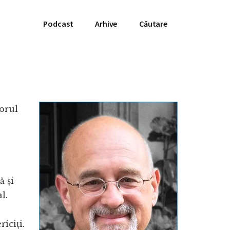
Podcast
Arhive
Căutare
orul
ă și
l.
iciți.