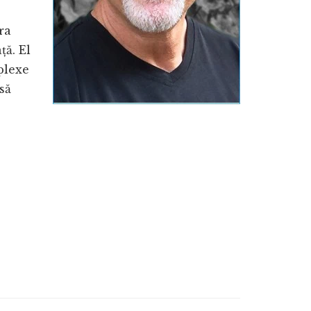
ra
ță. El
plexe
să