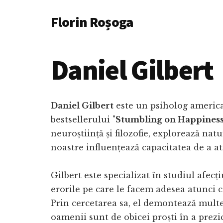
Additional
Skip
Florin Roșoga
to
menu
main
content
Daniel Gilbert
Daniel Gilbert
este un psiholog america
bestsellerului "
Stumbling on Happines
neuroștiință și filozofie, explorează natu
noastre influențează capacitatea de a at
Gilbert este specializat în studiul afecț
erorile pe care le facem adesea atunci 
Prin cercetarea sa, el demontează multe 
oamenii sunt de obicei proști în a prezice