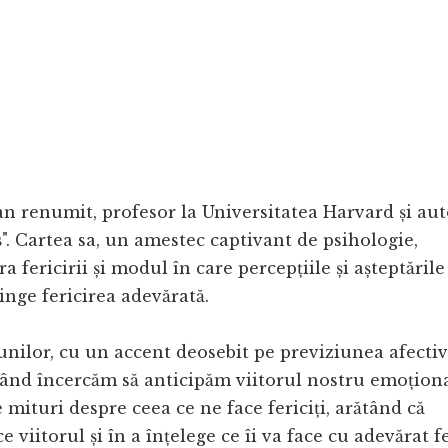
n renumit, profesor la Universitatea Harvard și aut
s
". Cartea sa, un amestec captivant de psihologie,
ra fericirii și modul în care percepțiile și așteptările
inge fericirea adevărată.
iunilor, cu un accent deosebit pe previziunea afectiv
când încercăm să anticipăm viitorul nostru emoționa
mituri despre ceea ce ne face fericiți, arătând că
 viitorul și în a înțelege ce îi va face cu adevărat fer