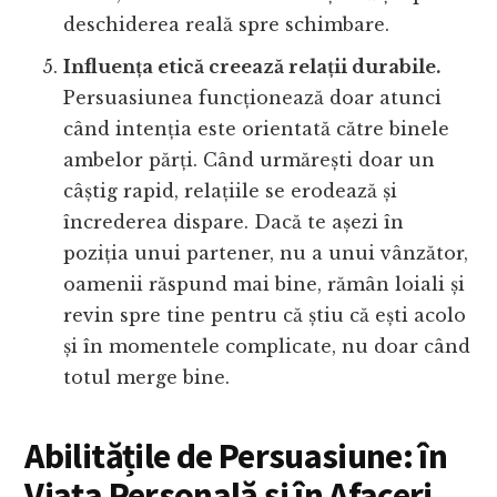
deschiderea reală spre schimbare.
Influența etică creează relații durabile.
Persuasiunea funcționează doar atunci
când intenția este orientată către binele
ambelor părți. Când urmărești doar un
câștig rapid, relațiile se erodează și
încrederea dispare. Dacă te așezi în
poziția unui partener, nu a unui vânzător,
oamenii răspund mai bine, rămân loiali și
revin spre tine pentru că știu că ești acolo
și în momentele complicate, nu doar când
totul merge bine.
Abilitățile de Persuasiune: în
Viața Personală și în Afaceri