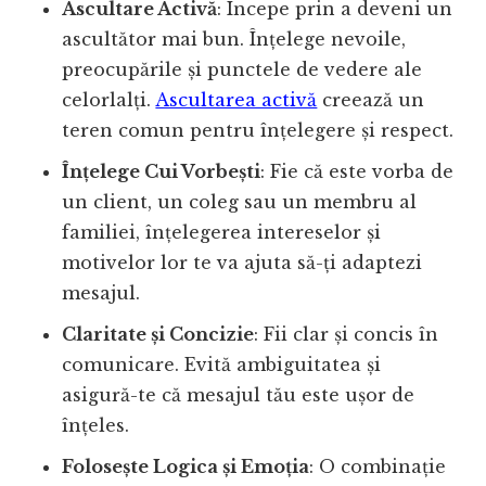
Ascultare Activă
: Începe prin a deveni un
ascultător mai bun. Înțelege nevoile,
preocupările și punctele de vedere ale
celorlalți.
Ascultarea activă
creează un
teren comun pentru înțelegere și respect.
Înțelege Cui Vorbești
: Fie că este vorba de
un client, un coleg sau un membru al
familiei, înțelegerea intereselor și
motivelor lor te va ajuta să-ți adaptezi
mesajul.
Claritate și Concizie
: Fii clar și concis în
comunicare. Evită ambiguitatea și
asigură-te că mesajul tău este ușor de
înțeles.
Folosește Logica și Emoția
: O combinație