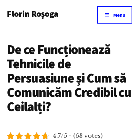
Additional
Skip
Florin Roșoga
to
menu
Menu
main
content
De ce Funcționează
Tehnicile de
Persuasiune și Cum să
Comunicăm Credibil cu
Ceilalți?
4.7/5 - (63 votes)