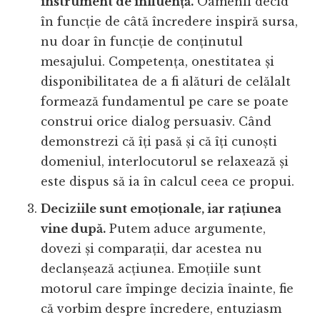
instrument de influență.
Oamenii decid
în funcție de câtă încredere inspiră sursa,
nu doar în funcție de conținutul
mesajului. Competența, onestitatea și
disponibilitatea de a fi alături de celălalt
formează fundamentul pe care se poate
construi orice dialog persuasiv. Când
demonstrezi că îți pasă și că îți cunoști
domeniul, interlocutorul se relaxează și
este dispus să ia în calcul ceea ce propui.
Deciziile sunt emoționale, iar rațiunea
vine după.
Putem aduce argumente,
dovezi și comparații, dar acestea nu
declanșează acțiunea. Emoțiile sunt
motorul care împinge decizia înainte, fie
că vorbim despre încredere, entuziasm