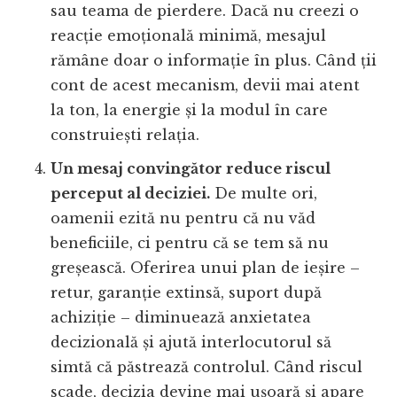
sau teama de pierdere. Dacă nu creezi o
reacție emoțională minimă, mesajul
rămâne doar o informație în plus. Când ții
cont de acest mecanism, devii mai atent
la ton, la energie și la modul în care
construiești relația.
Un mesaj convingător reduce riscul
perceput al deciziei.
De multe ori,
oamenii ezită nu pentru că nu văd
beneficiile, ci pentru că se tem să nu
greșească. Oferirea unui plan de ieșire –
retur, garanție extinsă, suport după
achiziție – diminuează anxietatea
decizională și ajută interlocutorul să
simtă că păstrează controlul. Când riscul
scade, decizia devine mai ușoară și apare