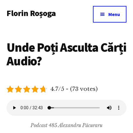
Additional
Skip
Florin Roșoga
to
menu
Menu
main
content
Unde Poți Asculta Cărți
Audio?
4.7/5 - (73 votes)
Podcast 485 Alexandru Păcuraru