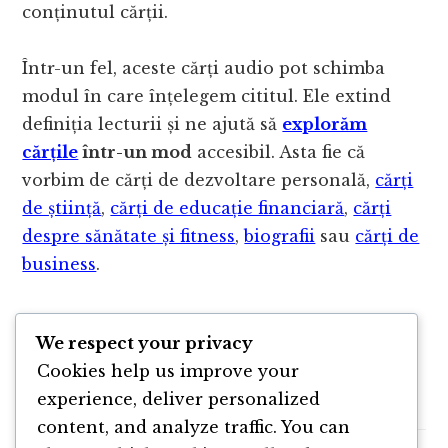
conținutul cărții.
Într-un fel, aceste cărți audio pot schimba
modul în care înțelegem cititul. Ele extind
definiția lecturii și ne ajută să
explorăm
cărțile
într-un mod
accesibil. Asta fie că
vorbim de cărți de dezvoltare personală,
cărți
de știință
,
cărți de educație financiară
,
cărți
despre sănătate și fitness
,
biografii
sau
cărți de
business
.
Resurse & linkuri
We respect your privacy
Cookies help us improve your
Website StrimStory
experience, deliver personalized
content, and analyze traffic. You can