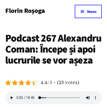
Additional
Skip
Florin Roșoga
to
menu
Menu
main
content
Podcast 267 Alexandru
Coman: Începe și apoi
lucrurile se vor așeza
4.4/5 - (23 votes)