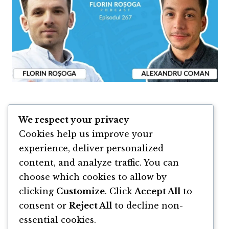
Resurse & linkuri podcast
We respect your privacy
Cookies help us improve your
Website Fast Order
experience, deliver personalized
Podcast Lucian Cramba
content, and analyze traffic. You can
choose which cookies to allow by
clicking
Customize
. Click
Accept All
to
consent or
Reject All
to decline non-
essential cookies.