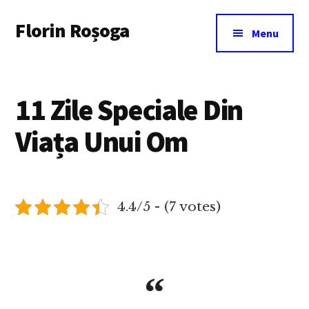
Additional
Skip
Florin Roșoga
to
menu
Menu
main
content
11 Zile Speciale Din
Viața Unui Om
4.4/5 - (7 votes)