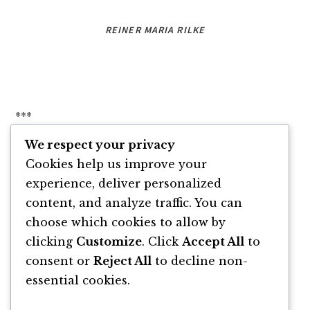
REINER MARIA RILKE
***
We respect your privacy
Care sunt zilele speciale din viața ta? Scrie
Cookies help us improve your
mai jos 3 zile speciale pe care mereu ți le vei
experience, deliver personalized
aminti într-un comentariu la acest articol.
content, and analyze traffic. You can
choose which cookies to allow by
clicking
Customize
. Click
Accept All
to
consent or
Reject All
to decline non-
essential cookies.