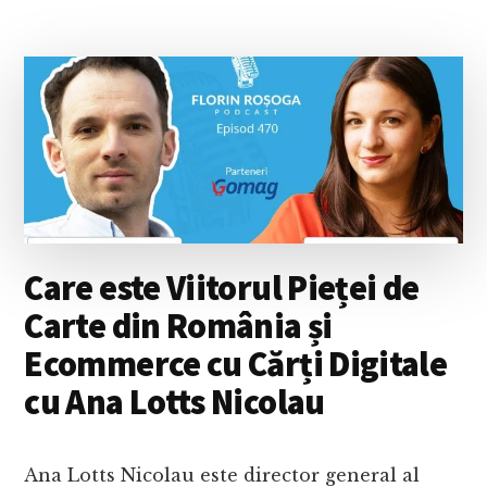
VOICU:
MERGI
PE
DRUMUL
TĂU
ȘI
FII
SIGUR
CĂ
SE
VA
DESCHIDE
Care este Viitorul Pieței de
ACEA
CALE
Carte din România și
POTRIVITĂ
Ecommerce cu Cărți Digitale
PENTRU
TINE
cu Ana Lotts Nicolau
Ana Lotts Nicolau este director general al