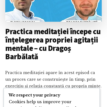
ÎN
PERIOADE
DE
CRIZĂ
–
LUCIAN
Practica meditației începe cu
AVĂDĂNI
înțelegerea propriei agitații
mentale – cu Dragoș
Barbălată
Practica meditației apare în acest episod ca
un proces care se construiește în timp, prin
exercițiu și relația constantă cu propria minte.
Conversația pornește de la felul în care
We respect your privacy
mintea ajunge să fie …
Cookies help us improve your