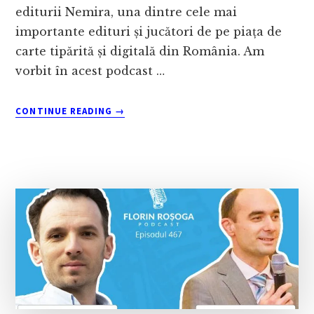
editurii Nemira, una dintre cele mai
importante edituri și jucători de pe piața de
carte tipărită și digitală din România. Am
vorbit în acest podcast …
ABOUT
CONTINUE READING
→
CARE
ESTE
VIITORUL
PIEȚEI
DE
CARTE
DIN
ROMÂNIA
ȘI
ECOMMERCE
CU
CĂRȚI
DIGITALE