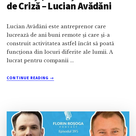
de Criză – Lucian Avădăni
Lucian Avădăni este antreprenor care
lucrează de ani buni remote și care și-a
construit activitatea astfel încât să poată
funcționa din locuri diferite ale lumii. A
lucrat pentru companii …
ABOUT
CONTINUE READING
→
CUM
LUCRĂM
ONLINE
DE
LA
DISTANȚĂ,
CHIAR
ȘI