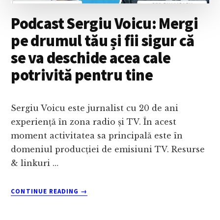
Podcast Sergiu Voicu: Mergi
pe drumul tău și fii sigur că
se va deschide acea cale
potrivită pentru tine
Sergiu Voicu este jurnalist cu 20 de ani
experiență în zona radio și TV. În acest
moment activitatea sa principală este în
domeniul producției de emisiuni TV. Resurse
& linkuri …
ABOUT
CONTINUE READING
→
PODCAST
SERGIU