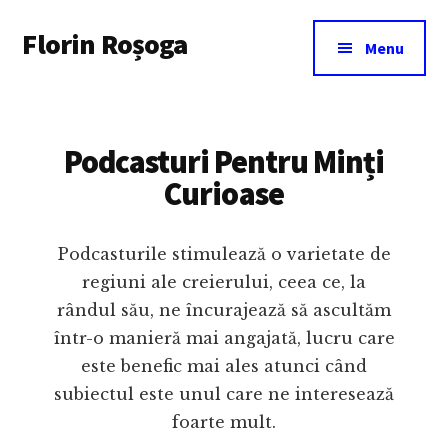
Additional
Skip
Florin Roșoga
to
menu
Menu
main
content
Podcasturi Pentru Minți
Curioase
Podcasturile stimulează o varietate de
regiuni ale creierului, ceea ce, la
rândul său, ne încurajează să ascultăm
într-o manieră mai angajată, lucru care
este benefic mai ales atunci când
subiectul este unul care ne interesează
foarte mult.