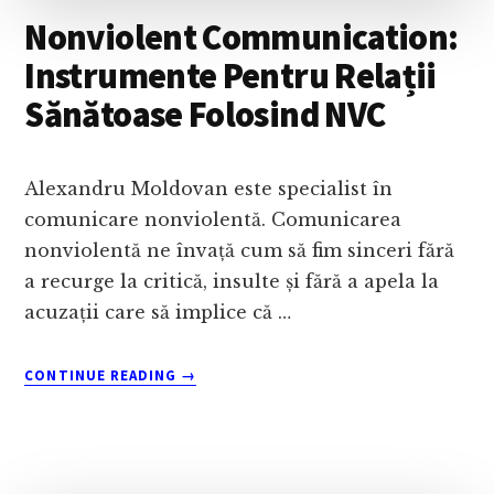
CU
Nonviolent Communication:
ANA
LOTTS
Instrumente Pentru Relații
NICOLAU
Sănătoase Folosind NVC
Alexandru Moldovan este specialist în
comunicare nonviolentă. Comunicarea
nonviolentă ne învață cum să fim sinceri fără
a recurge la critică, insulte și fără a apela la
acuzații care să implice că …
ABOUT
CONTINUE READING
→
NONVIOLENT
COMMUNICATION:
INSTRUMENTE
PENTRU
RELAȚII