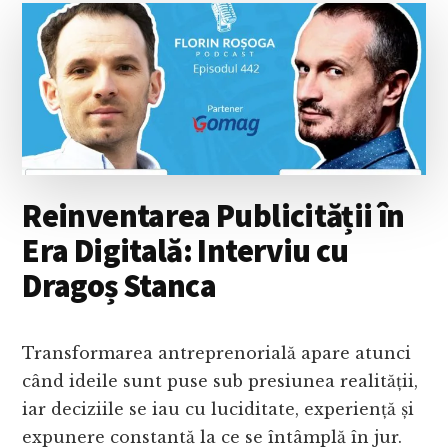
SĂNĂTOASE
FOLOSIND
NVC
Reinventarea Publicității în
Era Digitală: Interviu cu
Dragoș Stanca
Transformarea antreprenorială apare atunci
când ideile sunt puse sub presiunea realității,
iar deciziile se iau cu luciditate, experiență și
expunere constantă la ce se întâmplă în jur.