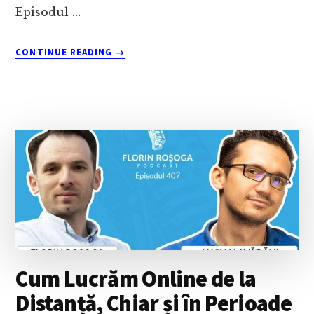
Episodul …
ABOUT
CONTINUE READING
→
REINVENTAREA
PUBLICITĂȚII
ÎN
ERA
DIGITALĂ:
INTERVIU
CU
DRAGOȘ
STANCA
Cum Lucrăm Online de la
Distanță, Chiar și în Perioade