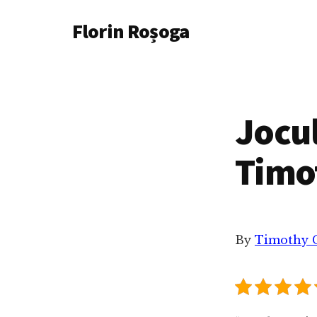
Additional
Skip
Florin Roșoga
to
menu
main
content
Jocul
Timo
By
Timothy 