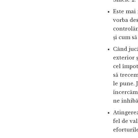
Este mai 
vorba de
controlă
și cum să
Când jucă
exterior ș
cel împot
să trecem
le pune. 
încercăm 
ne inhib
Atingerea
fel de va
eforturil