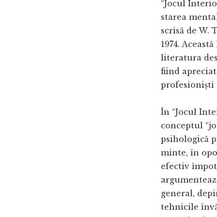
“Jocul Interio
starea mental
scrisă de W. 
1974. Această
literatura de
fiind apreciat
profesioniști
În “Jocul Int
conceptul “jo
psihologică p
minte, în opoz
efectiv împot
argumentează 
general, depi
tehnicile învă