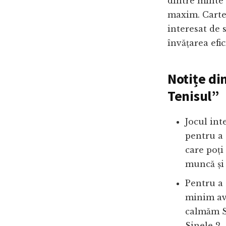
dintre minte 
maxim. Cartea
interesat de 
învățarea efic
Notițe din
Tenisul”
Jocul int
pentru a
care poți 
muncă și 
Pentru a 
minim av
calmăm S
Sinele 2.