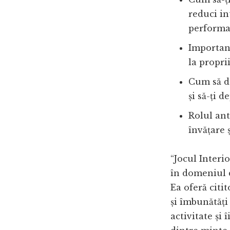
reduci in
performa
Importanț
la proprii
Cum să de
și să-ți d
Rolul ant
învățare 
“Jocul Interio
în domeniul d
Ea oferă citi
și îmbunătăți
activitate și