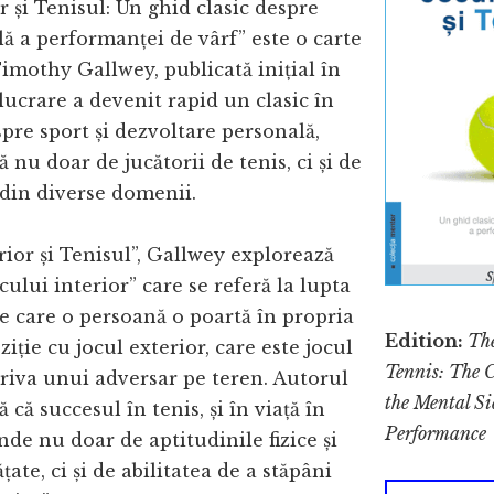
r și Tenisul: Un ghid clasic despre
ă a performanței de vârf” este o carte
Timothy Gallwey, publicată inițial în
 lucrare a devenit rapid un clasic în
spre sport și dezvoltare personală,
ă nu doar de jucătorii de tenis, ci și de
 din diverse domenii.
erior și Tenisul”, Gallwey explorează
cului interior” care se referă la lupta
e care o persoană o poartă în propria
Edition:
Th
iție cu jocul exterior, care este jocul
Tennis: The C
riva unui adversar pe teren. Autorul
the Mental Si
că succesul în tenis, și în viață în
Performance
nde nu doar de aptitudinile fizice și
țate, ci și de abilitatea de a stăpâni