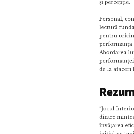
și percepție.
Personal, con
lectură funda
pentru oricin
performanța î
Abordarea lu
performanței
de la afaceri
Rezuma
“Jocul Interi
dintre minte
învățarea efi
inițial pe ten