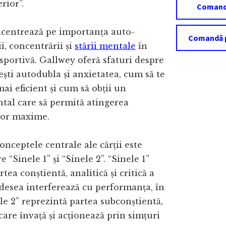
erior”.
Comandă
ncentrează pe importanța auto-
Comandă p
i, concentrării și
stării mentale
în
portivă. Gallwey oferă sfaturi despre
ști autodubla și anxietatea, cum să te
ai eficient și cum să obții un
tal care să permită atingerea
lor maxime.
onceptele centrale ale cărții este
re “Sinele 1” și “Sinele 2”. “Sinele 1”
tea conștientă, analitică și critică a
adesea interferează cu performanța, în
le 2” reprezintă partea subconștientă,
 care învață și acționează prin simțuri