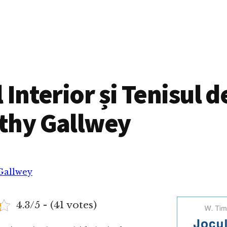
 Interior și Tenisul d
thy Gallwey
Gallwey
4.3/5 - (41 votes)