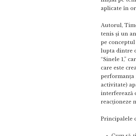
aplicate în o
Autorul, Timo
tenis și un a
pe conceptul d
lupta dintre 
“Sinele 1,” car
care este crea
performanța m
activitate) a
interferează 
reacționeze n
Principalele 
Cum să-ți