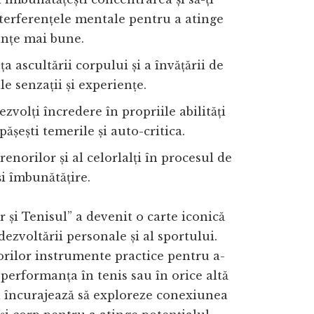
terferențele mentale pentru a atinge
nțe mai bune.
a ascultării corpului și a învățării de
le senzații și experiențe.
zvolți încredere în propriile abilități
epășești temerile și auto-critica.
renorilor și al celorlalți în procesul de
și îmbunătățire.
r și Tenisul” a devenit o carte iconică
ezvoltării personale și al sportului.
torilor instrumente practice pentru a-
 performanța în tenis sau în orice altă
 îi încurajează să exploreze conexiunea