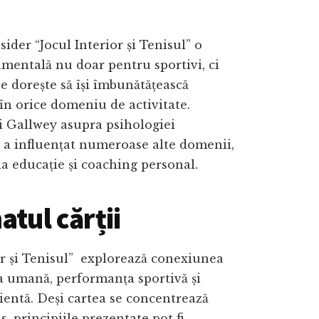
sider “Jocul Interior și Tenisul” o
mentală nu doar pentru sportivi, ci
e dorește să își îmbunătățească
n orice domeniu de activitate.
i Gallwey asupra psihologiei
 a influențat numeroase alte domenii,
 la educație și coaching personal.
tul cărții
or și Tenisul” explorează conexiunea
a umană, performanța sportivă și
cientă. Deși cartea se concentrează
is, principiile prezentate pot fi