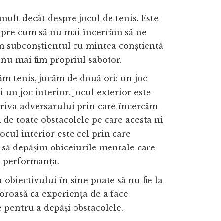
mult decât despre jocul de tenis. Este
spre cum să nu mai încercăm să ne
m subconștientul cu mintea conștientă
 nu mai fim propriul sabotor.
m tenis, jucăm de două ori: un joc
i un joc interior. Jocul exterior este
riva adversarului prin care încercăm
 de toate obstacolele pe care acesta ni
Jocul interior este cel prin care
să depășim obiceiurile mentale care
ă performanța.
 obiectivului în sine poate să nu fie la
loroasă ca experiența de a face
e pentru a depăși obstacolele.