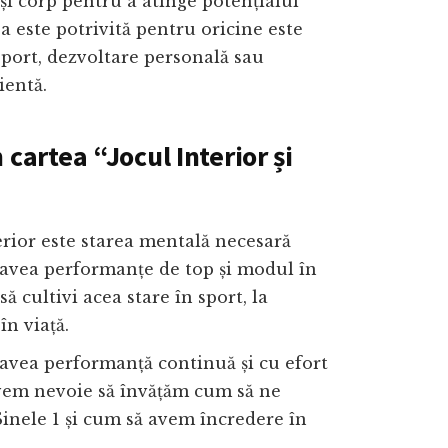
și corp pentru a atinge potențialul
 este potrivită pentru oricine este
sport, dezvoltare personală sau
ientă.
 cartea “Jocul Interior și
erior este starea mentală necesară
 avea performanțe de top și modul în
să cultivi acea stare în sport, la
în viață.
avea performanță continuă și cu efort
em nevoie să învățăm cum să ne
inele 1 și cum să avem încredere în