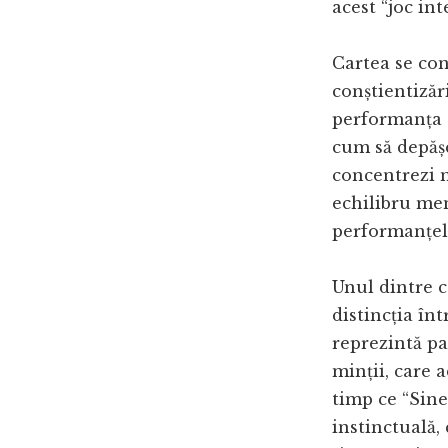
acest “joc int
Cartea se co
conștientizări
performanța s
cum să depășe
concentrezi m
echilibru men
performanțe
Unul dintre c
distincția înt
reprezintă par
minții, care 
timp ce “Sine
instinctuală,