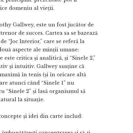
rice domeniu al vieții.
thy Gallwey, este un fost jucător de
ntrenor de succes. Cartea sa se bazează
e “Joc Interior,” care se referă la
două aspecte ale minții umane:
e este critica și analitică, și “Sinele 2,”
tiv și intuitiv. Gallwey susține că
aximă în tenis (și în oricare altă
pare atunci când “Sinele 1” nu
cu “Sinele 2” și lasă organismul să
atural la situație.
concepte și idei din carte includ:
 îmbunătățești concentrarea și să-ți