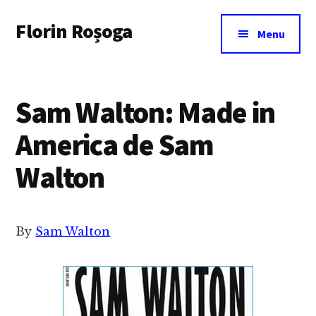
Additional
Skip
Florin Roșoga
to
menu
Menu
main
content
Sam Walton: Made in
America de Sam
Walton
By
Sam Walton