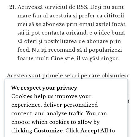
Activează serviciul de RSS. Deși nu sunt
mare fan al acestuia și prefer ca cititorii
mei să se aboneze prin email astfel încât
săi îi pot contacta oricând, e o idee bună
să oferi și posibilitatea de abonare prin
feed. Nu îți recomand să îl popularizezi
foarte mult. Cine știe, îl va găsi singur.
Acestea sunt primele setări pe care obișnuiesc
să le fac odată ce am pornit un nou blog în
We respect your privacy
WordPress. Care dintre acestea sau alte setări
Cookies help us improve your
cunoști tu și obișnuiești să le faci imediat ce ai
experience, deliver personalized
instalat WordPress?
content, and analyze traffic. You can
choose which cookies to allow by
clicking
Customize
. Click
Accept All
to