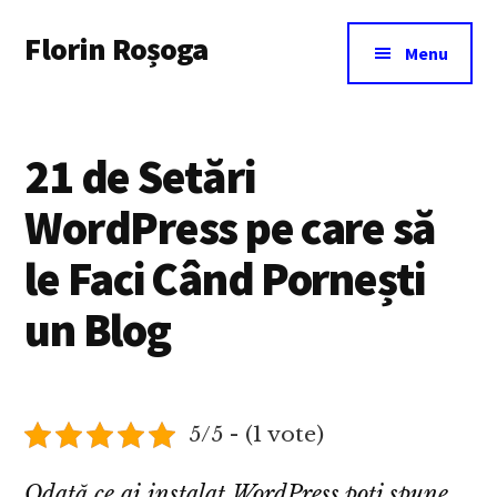
Additional
Skip
Florin Roșoga
to
menu
Menu
main
content
21 de Setări
WordPress pe care să
le Faci Când Pornești
un Blog
5/5 - (1 vote)
Odată ce ai instalat WordPress poți spune