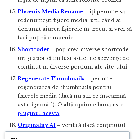
Phoenix Media Rename
– îți permite să
redenumești fișiere media, util când ai
denumit aiurea fișierele în trecut și vrei să
faci puțină curățenie
Shortcoder
– poți crea diverse shortcode-
uri și apoi să incluzi astfel de secvențe de
conținut în diverse porțiuni ale site-ului
Regenerate Thumbnails
– permite
regenerarea de thumbnails pentru
fișierele media (dacă nu știi ce înseamnă
asta, ignoră-l). O altă opțiune bună este
pluginul acesta
.
Originality AI
– verifică dacă conținutul
tău este original sau generat cu AI