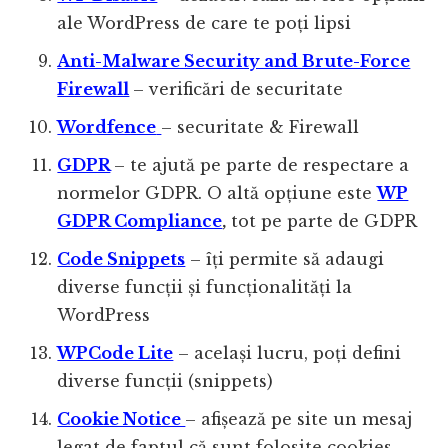
ale WordPress de care te poți lipsi
Anti-Malware Security and Brute-Force
Firewall
– verificări de securitate
Wordfence
– securitate & Firewall
GDPR
– te ajută pe parte de respectare a
normelor GDPR. O altă opțiune este
WP
GDPR Compliance
,
tot pe parte de GDPR
Code Snippets
– îți permite să adaugi
diverse funcții și funcționalități la
WordPress
WPCode Lite
– același lucru, poți defini
diverse funcții (snippets)
Cookie Notice
– afișează pe site un mesaj
legat de faptul că sunt folosite cookies