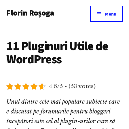
Additional
Skip
Florin Roșoga
to
menu
Menu
main
content
11 Pluginuri Utile de
WordPress
4.6/5 - (53 votes)
Unul dintre cele mai populare subiecte care
e discutat pe forumurile pentru bloggeri
începători este cel al plugin-urilor care să