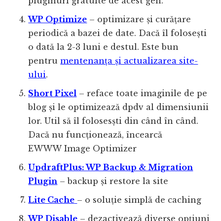
pluginuri gratuite de acest gen.
WP Optimize
– optimizare și curățare
periodică a bazei de date. Dacă îl folosești
o dată la 2-3 luni e destul. Este bun
pentru
mentenanța și actualizarea site-
ului
.
Short Pixel
– reface toate imaginile de pe
blog și le optimizează dpdv al dimensiunii
lor. Util să îl folosesști din când în când.
Dacă nu funcționează, încearcă
EWWW Image Optimizer
UpdraftPlus: WP Backup & Migration
Plugin
– backup și restore la site
Lite Cache
– o soluție simplă de caching
WP Disable
– dezactivează diverse opțiuni