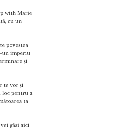
 Up with Marie
ață, cu un
ste povestea
r-un imperiu
erminare și
r te vor și
n loc pentru a
următoarea ta
vei găsi aici