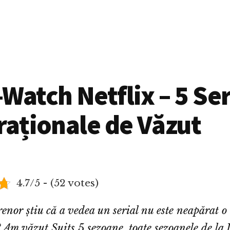
Watch Netflix – 5 Ser
raționale de Văzut
4.7/5 - (52 votes)
renor știu că a vedea un serial nu este neapărat o
 Am văzut Suits 5 sezoane, toate sezoanele de la L