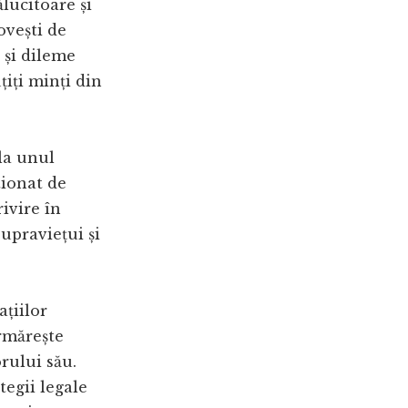
ălucitoare și
ovești de
 și dileme
țiți minți din
 la unul
tionat de
rivire în
upraviețui și
ațiilor
rmărește
rului său.
tegii legale