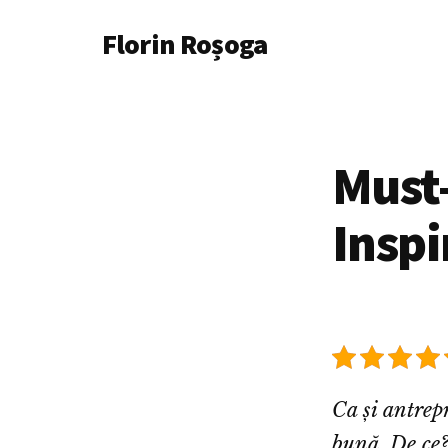
Additional
Skip
Florin Roșoga
to
menu
main
content
Must-
Inspi
Ca și antrep
bună. De ce?