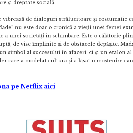
re și dreptate socială.
 vibrează de dialoguri strălucitoare și costumatie c
Made” nu este doar o cronică a vieții unei femei extr
ie a unei societăți în schimbare. Este o călătorie pli
 luptă, de vise împlinite și de obstacole depășite. M
un simbol al succesului în afaceri, ci și un etalon al
ider care a modelat cultura și a lăsat o moștenire ca
iona pe Netflix aici