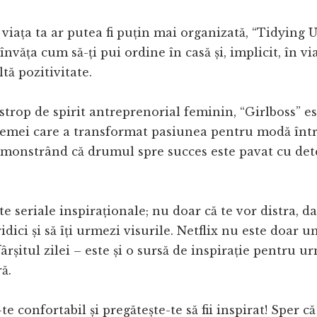
 viața ta ar putea fi puțin mai organizată, “Tidying
nvăța cum să-ți pui ordine în casă și, implicit, în vi
tă pozitivitate.
strop de spirit antreprenorial feminin, “Girlboss” e
 femei care a transformat pasiunea pentru modă înt
emonstrând că drumul spre succes este pavat cu det
e seriale inspiraționale; nu doar că te vor distra, da
idici și să îți urmezi visurile. Netflix nu este doar u
fârșitul zilei – este și o sursă de inspirație pentru 
ă.
e confortabil și pregătește-te să fii inspirat! Sper că 