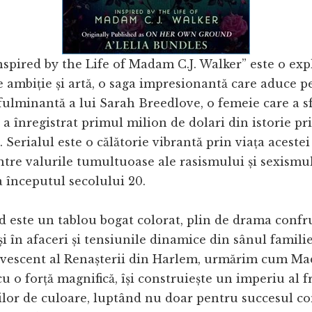
nspired by the Life of Madam C.J. Walker” este o exp
 ambiție și artă, o saga impresionantă care aduce p
ulminantă a lui Sarah Breedlove, o femeie care a sf
i a înregistrat primul milion de dolari din istorie pri
 Serialul este o călătorie vibrantă prin viața acestei
tre valurile tumultuoase ale rasismului și sexismu
 începutul secolului 20.
d este un tablou bogat colorat, plin de drama confr
și în afaceri și tensiunile dinamice din sânul familie
rvescent al Renașterii din Harlem, urmărim cum M
cu o forță magnifică, își construiește un imperiu al f
lor de culoare, luptând nu doar pentru succesul com