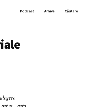
Podcast
Arhive
Căutare
iale
 alegere
ost și… asta