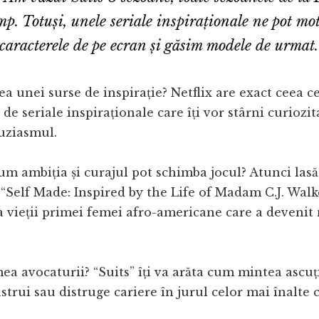
imp. Totuși, unele seriale inspiraționale ne pot m
 caracterele de pe ecran și găsim modele de urmat.
ea unei surse de inspirație? Netflix are exact ceea ce
 de seriale inspiraționale care îți vor stârni curiozita
uziasmul.
cum ambiția și curajul pot schimba jocul? Atunci lasă
 “Self Made: Inspired by the Life of Madam C.J. Walke
 vieții primei femei afro-americane care a devenit
ea avocaturii? “Suits” îți va arăta cum mintea ascuți
strui sau distruge cariere în jurul celor mai înalte c