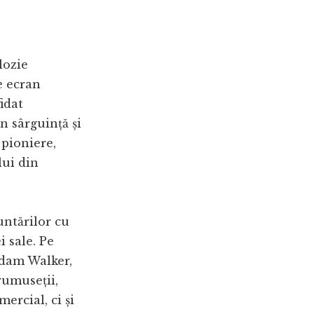
lozie
e ecran
idat
n sârguință și
 pioniere,
lui din
untărilor cu
i sale. Pe
adam Walker,
rumuseții,
ercial, ci și