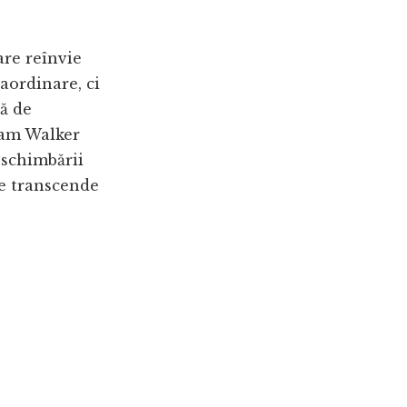
are reînvie
aordinare, ci
nă de
adam Walker
 schimbării
re transcende