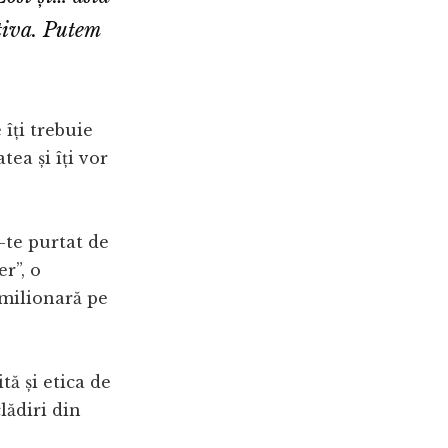
otiva. Putem
 îți trebuie
tea și îți vor
-te purtat de
r”, o
 milionară pe
tă și etica de
lădiri din