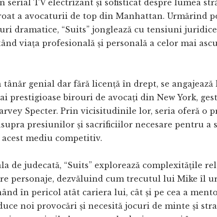
n serial TV electrizant și sofisticat despre lumea str
roat a avocaturii de top din Manhattan. Urmărind p
curi dramatice, “Suits” jonglează cu tensiuni juridice
tând viața profesională și personală a celor mai ascu
 tânăr genial dar fără licență în drept, se angajează
ai prestigioase birouri de avocați din New York, ges
rvey Specter. Prin vicisitudinile lor, seria oferă o p
upra presiunilor și sacrificiilor necesare pentru a s
 acest mediu competitiv.
la de judecată, “Suits” explorează complexitățile rel
re personaje, dezvăluind cum trecutul lui Mike îl u
ând în pericol atât cariera lui, cât și pe cea a mento
duce noi provocări și necesită jocuri de minte și stra