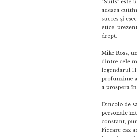
“Suits” este u
adesea cutth
succes și eșe
etice, prezen
drept.
Mike Ross, un
dintre cele m
legendarul Ha
profunzime as
a prospera în
Dincolo de sa
personale înt
constant, pun
Fiecare caz a