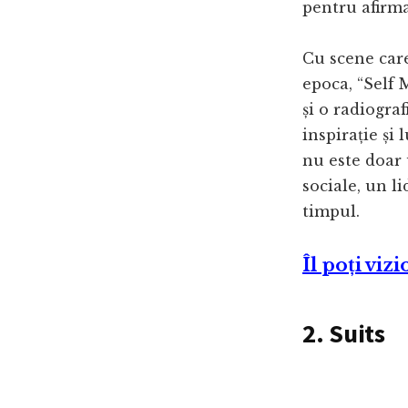
pentru afirma
Cu scene care
epoca, “Self 
și o radiograf
inspirație și
nu este doar 
sociale, un l
timpul.
Îl poți viz
2. Suits