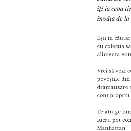
îți ia ceva t
învăța de la
Ești în căutar
cu colecția sa
alimenta ent
Vrei să vezi 
poveștile din
dramatizare a
cont propriu.
Te atrage lum
lucru pot con
Manhattan.