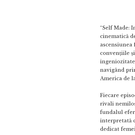
“Self Made: I
cinematică de
ascensiunea f
convențiile ș
ingeniozitate.
navigând prin
America de la
Fiecare episo
rivali nemilo
fundalul efe
interpretată 
dedicat femei