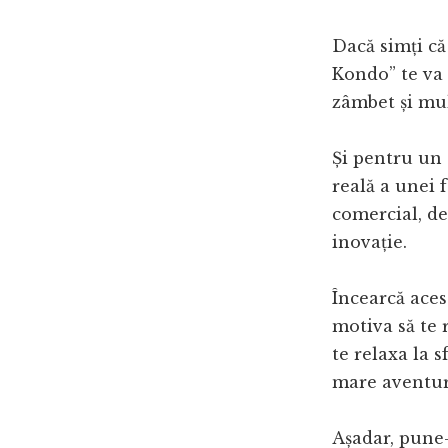
Dacă simți că
Kondo” te va î
zâmbet și mul
Și pentru un 
reală a unei
comercial, d
inovație.
Încearcă acest
motiva să te r
te relaxa la s
mare aventur
Așadar, pune-t