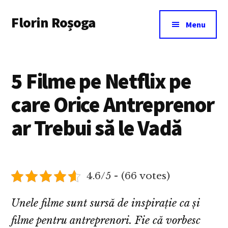
Additional
Skip
Florin Roșoga
to
menu
Menu
main
content
5 Filme pe Netflix pe
care Orice Antreprenor
ar Trebui să le Vadă
4.6/5 - (66 votes)
Unele filme sunt sursă de inspirație ca și
filme pentru antreprenori. Fie că vorbesc