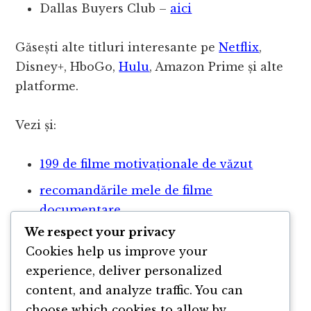
Dallas Buyers Club –
aici
Găsești alte titluri interesante pe
Netflix
,
Disney+, HboGo,
Hulu
, Amazon Prime și alte
platforme.
Vezi și:
199 de filme motivaționale de văzut
recomandările mele de filme
documentare
We respect your privacy
Seriale inspiraționale de văzut
Cookies help us improve your
Vezi și
lista de cărți de business
experience, deliver personalized
recomandate de antreprenori
content, and analyze traffic. You can
choose which cookies to allow by