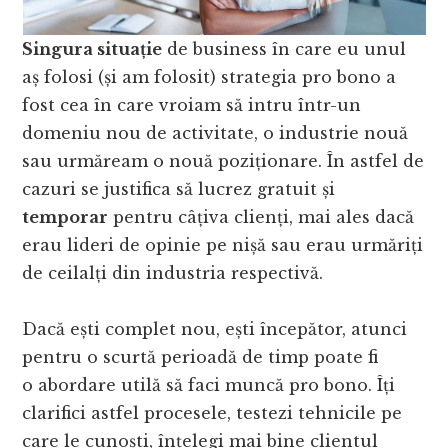
Singura situație
de business în care eu unul
aș folosi (și am folosit) strategia pro bono a
fost cea în care vroiam să intru într-un
domeniu nou de activitate, o industrie nouă
sau urmăream o nouă poziționare. În astfel de
cazuri se justifica să lucrez gratuit și
temporar
pentru câțiva clienți, mai ales dacă
erau lideri de opinie pe nișă sau erau urmăriți
de ceilalți din industria respectivă.
Dacă ești complet nou, ești începător, atunci
pentru o scurtă perioadă de timp poate fi
o abordare utilă să faci muncă pro bono. Îți
clarifici astfel procesele, testezi tehnicile pe
care le cunoști, înțelegi mai bine clientul