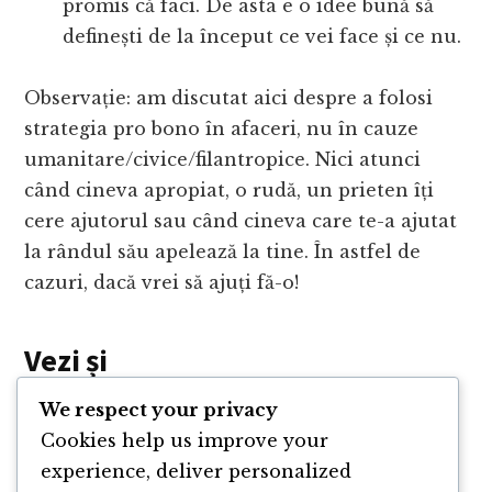
promis că faci. De asta e o idee bună să
definești de la început ce vei face și ce nu.
Observație: am discutat aici despre a folosi
strategia pro bono în afaceri, nu în cauze
umanitare/civice/filantropice. Nici atunci
când cineva apropiat, o rudă, un prieten îți
cere ajutorul sau când cineva care te-a ajutat
la rândul său apelează la tine. În astfel de
cazuri, dacă vrei să ajuți fă-o!
Vezi și
We respect your privacy
11 motive pentru care nu pot lucra pe
Cookies help us improve your
“gratis”
experience, deliver personalized
Ce este și ce nu este blogul meu