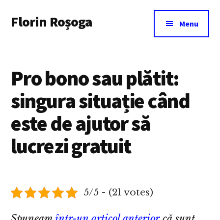
Additional
Skip
Florin Roșoga
to
menu
Menu
main
content
Pro bono sau plătit:
singura situație când
este de ajutor să
lucrezi gratuit
5/5 - (21 votes)
Spuneam
într-un articol anterior
că sunt