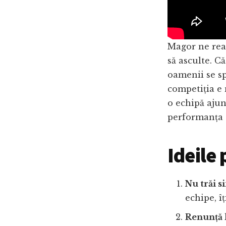
Magor ne rea
să asculte. Că
oamenii se sp
competiția e 
o echipă ajun
performanța d
Ideile 
Nu trăi s
echipe, îț
Renunță l