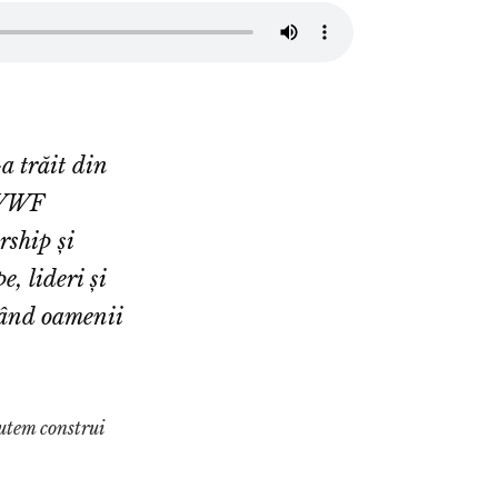
a trăit din
s WWF
ship și
, lideri și
când oamenii
tem construi