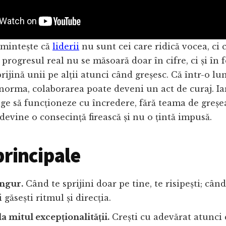
mintește că
liderii
nu sunt cei care ridică vocea, ci c
 progresul real nu se măsoară doar în cifre, ci și în f
rijină unii pe alții atunci când greșesc. Că într-o lu
norma, colaborarea poate deveni un act de curaj. Ia
ge să funcționeze cu încredere, fără teama de greșea
evine o consecință firească și nu o țintă impusă.
principale
ingur.
Când te sprijini doar pe tine, te risipești; cân
i găsești ritmul și direcția.
a mitul excepționalității.
Crești cu adevărat atunci 