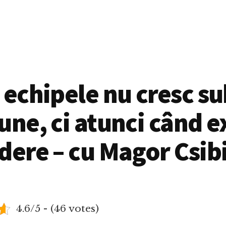
 echipele nu cresc s
une, ci atunci când e
dere – cu Magor Csib
4.6/5 - (46 votes)