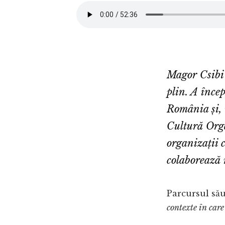
Magor Csibi 
plin. A înce
România și, 
Cultură Orga
organizații 
colaborează 
Parcursul său
contexte în car