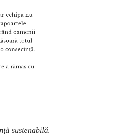
dar echipa nu
rapoartele
i când oamenii
ăsoară totul
o consecință.
are a rămas cu
nță sustenabilă.