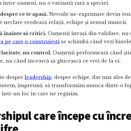
m între oameni, nu o variantă rară a speciei.
despre ce te apasă.
Nevoile ne-exprimate devin tens
e neclare erodează relații, echipe și sensul muncii.
 înainte să critici.
Oamenii învață din validare, nu 
a pe care o construiești
se schimbă când vezi binele
laritate, nu control.
Oamenii performează când știu 
le, nu când încearcă să ghicească ce vrei de la ei.
ție despre
leadership
, despre echipe, dar mai ales d
utem, împreună, să transformăm munca dintr-o lu
 într-un loc în care ne regăsim.
shipul care începe cu încr
ifre