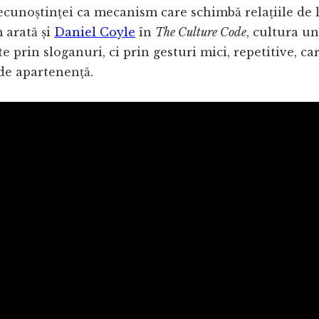
cunoștinței ca mecanism care schimbă relațiile de l
 arată și
Daniel Coyle
în
The Culture Code
, cultura u
e prin sloganuri, ci prin gesturi mici, repetitive, ca
de apartenență.