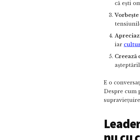
că ești o
Vorbește 
tensiunil
Apreciază
iar
cultur
Creează c
așteptări
E o conversa
Despre cum p
supraviețuire
Leader
nu cu c