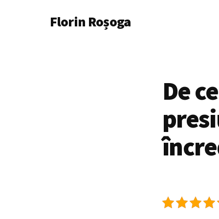
Additional
Skip
Florin Roșoga
to
menu
main
content
De ce
presi
încre