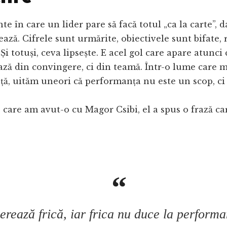
e în care un lider pare să facă totul „ca la carte”, 
ază. Cifrele sunt urmărite, obiectivele sunt bifate, 
 Și totuși, ceva lipsește. E acel gol care apare atunc
ză din convingere, ci din teamă. Într-o lume care m
ă, uităm uneori că performanța nu este un scop, ci 
e care am avut-o cu Magor Csibi, el a spus o frază c
erează frică, iar frica nu duce la performa