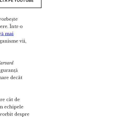
LTĂ PE YOUTUBE
vorbește
ere. Într-o
vă mai
ganisme vii,
arvard
siguranță
mare decât
pre cât de
um echipele
 vorbit despre