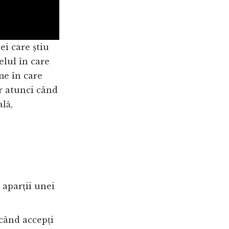
ei care știu
elul în care
me în care
r atunci când
lă,
d aparții unei
când accepți