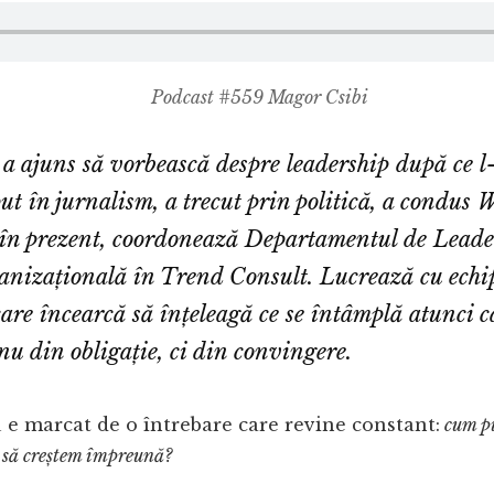
Podcast #559 Magor Csibi
a ajuns să vorbească despre leadership după ce l-
put în jurnalism, a trecut prin politică, a condu
în prezent, coordonează Departamentul de Leader
nizațională în Trend Consult. Lucrează cu echipe
care încearcă să înțeleagă ce se întâmplă atunci 
nu din obligație, ci din convingere.
 e marcat de o întrebare care revine constant:
cum pu
e să creștem împreună?