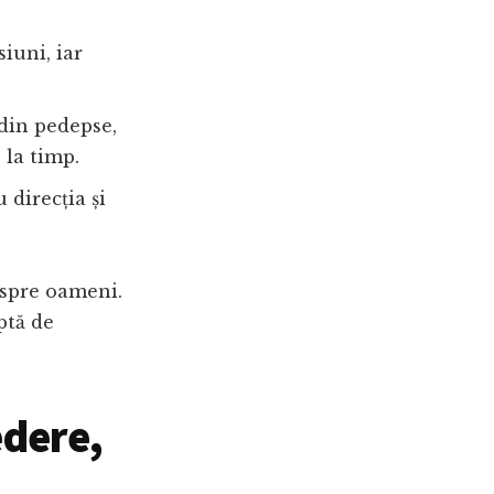
iuni, iar
din pedepse,
 la timp.
direcția și
espre oameni.
ptă de
edere,