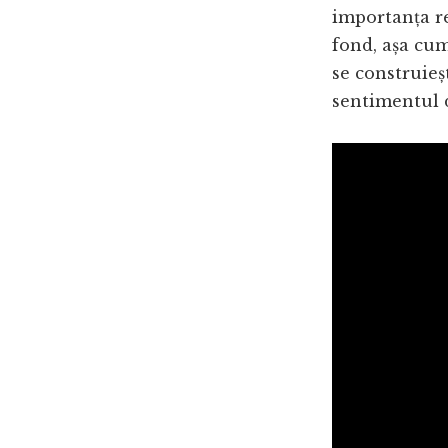
importanța re
fond, așa cum
se construieșt
sentimentul 