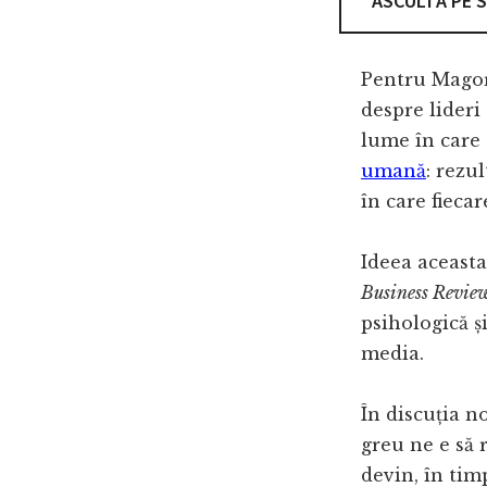
ASCULTĂ PE 
Pentru Magor,
despre lideri
lume în care 
umană
: rezu
în care fiecar
Ideea aceasta
Business Revie
psihologică ș
media.
În discuția n
greu ne e să
devin, în tim