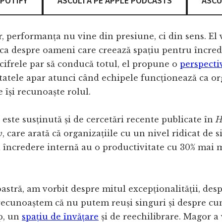
SPOTIFY
ASCULTĂ PE APPLE PODCASTS
ASCU
 performanța nu vine din presiune, ci din sens. El 
 ca despre oameni care creează spațiu pentru încred
cifrele par să conducă totul, el propune o
perspecti
ltatele apar atunci când echipele funcționează ca or
e își recunoaște rolul.
 este susținută și de cercetări recente publicate în
H
w
, care arată că organizațiile cu un nivel ridicat de 
i încredere internă au o productivitate cu 30% mai 
oastră, am vorbit despre mitul excepționalității, des
 recunoaștem că nu putem reuși singuri și despre c
p, un
spațiu de învățare
și de reechilibrare. Magor a