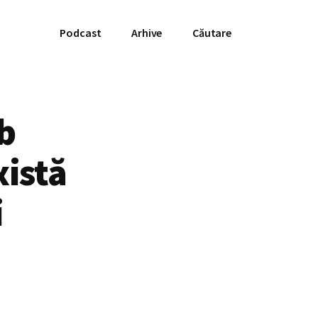
Podcast
Arhive
Căutare
ub
xistă
i