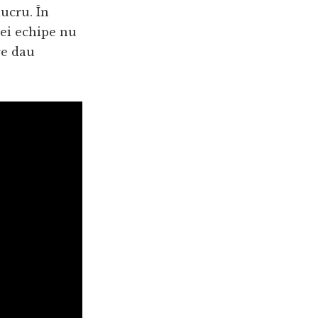
ucru. În
nei echipe nu
re dau