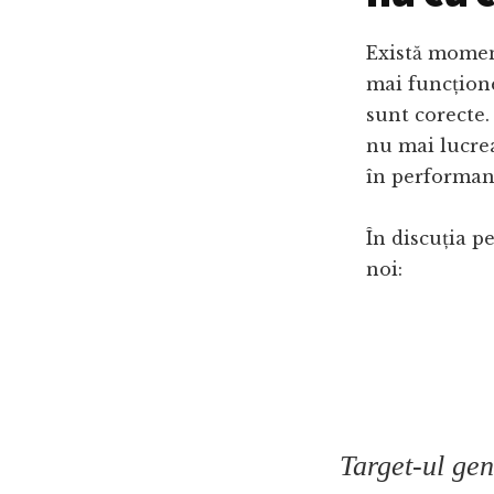
Există moment
mai funcțione
sunt corecte.
nu mai lucrea
în performanț
În discuția p
noi:
Target-ul gen