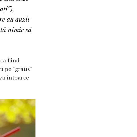
ați”),
re au auzit
stă nimic să
ca fiind
i pe “gratis”
 va întoarce