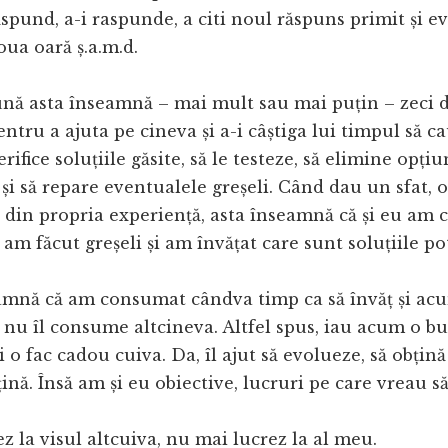
ăspund, a-i raspunde, a citi noul răspuns primit și e
ua oară ș.a.m.d.
ună asta înseamnă – mai mult sau mai puțin – zeci 
tru a ajuta pe cineva și a-i câștiga lui timpul să c
erifice soluțiile găsite, să le testeze, să elimine opți
și să repare eventualele greșeli. Când dau un sfat, o 
 din propria experiență, asta înseamnă că și eu am 
 am făcut greșeli și am învățat care sunt soluțiile pot
amnă că am consumat cândva timp ca să învăț și a
 nu îl consume altcineva. Altfel spus, iau acum o bu
o fac cadou cuiva. Da, îl ajut să evolueze, să obțină 
ină. Însă am și eu obiective, lucruri pe care vreau să
ez la visul altcuiva, nu mai lucrez la al meu.