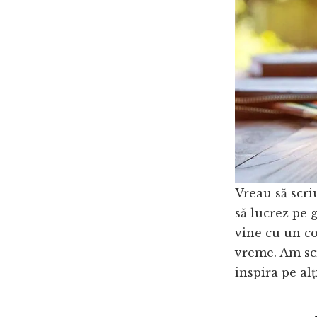
Vreau să scri
să lucrez pe 
vine cu un co
vreme. Am scri
inspira pe alț