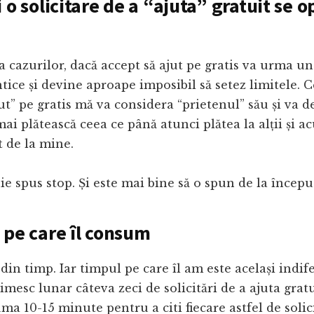
 o solicitare de a “ajuta” gratuit se o
a cazurilor, dacă accept să ajut pe gratis va urma un
entice și devine aproape imposibil să setez limitele. 
ajut” pe gratis mă va considera “prietenul” său și va 
mai plătească ceea ce până atunci plătea la alții și 
t de la mine.
e spus stop. Și este mai bine să o spun de la începu
 pe care îl consum
in timp. Iar timpul pe care îl am este același indif
rimesc lunar câteva zeci de solicitări de a ajuta gratu
ma 10-15 minute pentru a citi fiecare astfel de solic