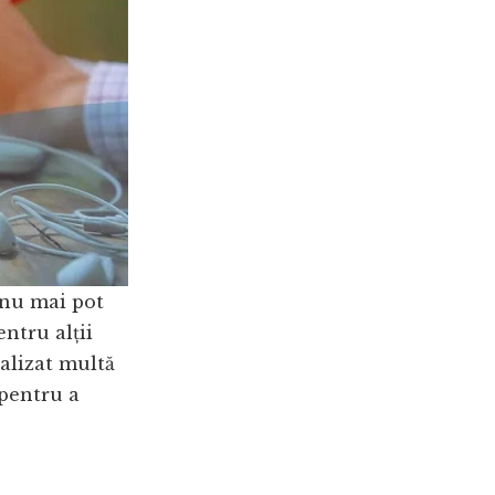
 nu mai pot
entru alții
alizat multă
 pentru a