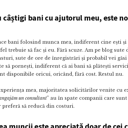
u câștigi bani cu ajutorul meu, este n
ace bani folosind munca mea, indiferent cine ești și
a fel trebuie să fac și eu. Fără scuze. Am pe blog sute 
sturi, sute de ore de înregistrări și probabil vei găs
te să pornești, indiferent că ai bani să plătești servi
nt disponibile oricui, oricând, fără cost. Restul nu.
xperiența mea, majoritatea solicitărilor venite cu ex
 angajăm un consultant
” au în spate companii care sunt
r preferă să reducă din costuri.
rea muncii este apreciată doar de cei 