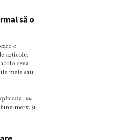
ormal să o
 care e
de articole,
i acolo ceva
ciile mele sau
plicația “
nu
 bine-mersi și
care