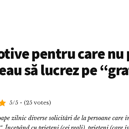
tive pentru care nu 
eau să lucrez pe “gra
5/5 - (25 votes)
pe zilnic diverse solicitări de la persoane care îm
“. Începând cu prieteni (cei reali), prieteni (care î