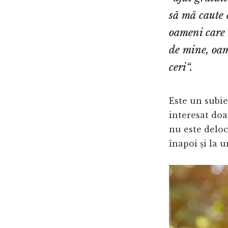
să mă caute 
oameni care 
de mine, oam
ceri
“.
Este un subie
interesat doa
nu este deloc 
înapoi și la 