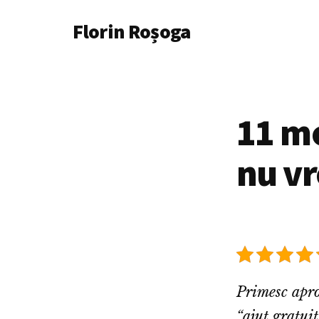
Additional
Skip
Florin Roșoga
to
menu
main
content
11 mo
nu vr
Primesc aproa
“
ajut gratuit