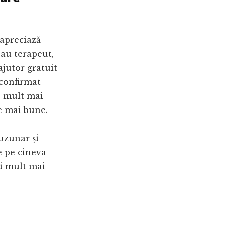
 apreciază
sau terapeut,
ajutor gratuit
 confirmat
e mult mai
te mai bune.
buzunar și
ne pe cineva
ui mult mai