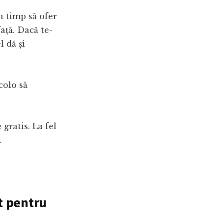
n timp să ofer
față. Dacă te-
l dă și
colo să
 gratis. La fel
.
it pentru