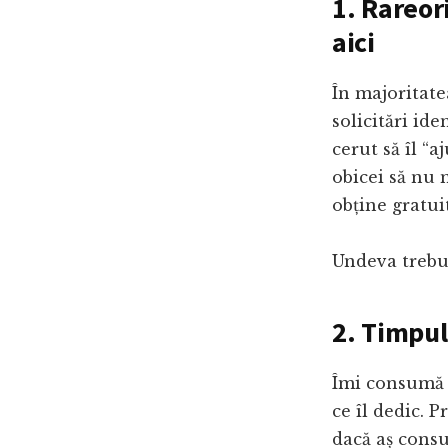
1. Rareori
aici
În majoritate
solicitări id
cerut să îl “
obicei să nu 
obține gratui
Undeva trebui
2. Timpul
Îmi consumă d
ce îl dedic. P
dacă aș consu