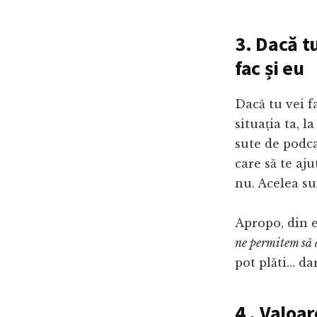
3. Dacă t
fac și eu
Dacă tu vei f
situația ta, l
sute de podca
care să te aju
nu. Acelea su
Apropo, din e
ne permitem să
pot plăti… da
4 . Valoa