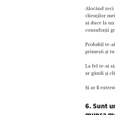
Alocând zeci 
clienților mei
ai duce la un 
consultații g
Probabil te-ai
primești și tu
La fel te-ai s
ar gândi și cl
Și ar fi extre
6. Sunt un
munca m