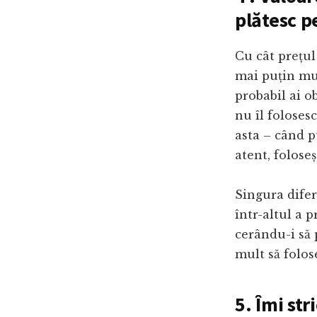
plătesc p
Cu cât prețul
mai puțin mun
probabil ai o
nu îl foloses
asta – când 
atent, folose
Singura difer
într-altul a p
cerându-i să 
mult să folos
5. Îmi str