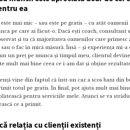
entru ea
 este mai mic – sau este pe gratis – cu atât oamenii
ca pe care ai făcut-o. Dacă ești coach, consultant 
bservat și tu că majoritatea oamenilor care primesc 
c sau o fac în mică măsură. Însă – și experiența mi-a
pun un preț pe munca și timpul meu, clientul devin
ște mult mai bine ceea ce i-am dat și obține rezulta
ență vine din faptul că într-un caz a scos bani din 
rimit totul pe gratis. În final, pot ajuta mult mai bi
plătească pentru serviciile mele. Atunci se va străd
ească ce a primit.
ică relația cu clienții existenți