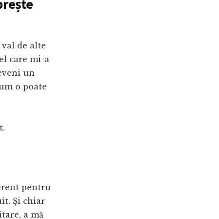
prește
 val de alte
Cel care mi-a
deveni un
acum o poate
t.
erent pentru
it. Și chiar
itare, a mă