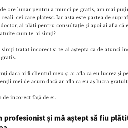
de ore lunar pentru a munci pe gratis, am mai puți
 reali, cei care plătesc. Iar asta este partea de supra
doctor, ai plăti pentru consultație și apoi ai afla că e
ratuite cum te-ai simți?
 simți tratat incorect si te-ai aștepta ca de atunci în
 gratis.
imți dacă ai fi clientul meu și ai afla că eu lucrez și pe
ienții mei de acum dacă ar afla că eu aș lucra gratuit
m de incorect față de ei.
 profesionist și mă aștept să fiu plăt
ea