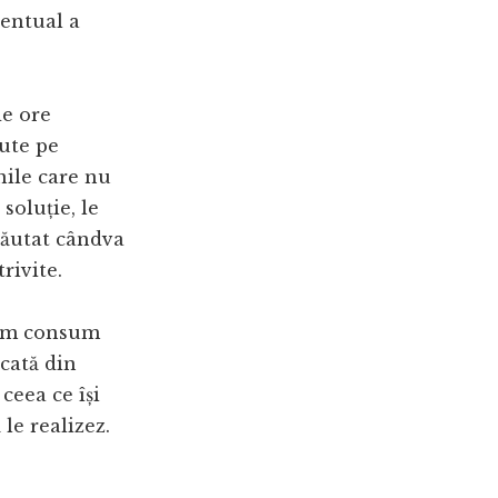
ventual a
de ore
aute pe
unile care nu
soluție, le
căutat cândva
rivite.
cum consum
cată din
ceea ce își
 le realizez.