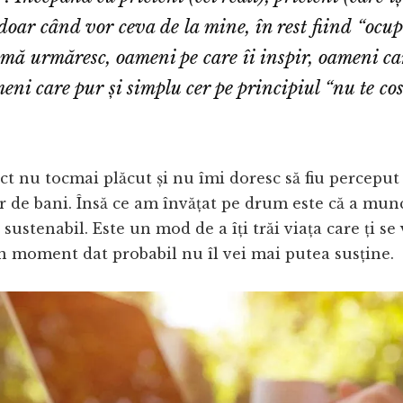
doar când vor ceva de la mine, în rest fiind “ocup
mă urmăresc, oameni pe care îi inspir, oameni ca
eni care pur și simplu cer pe principiul “
nu te co
ct nu tocmai plăcut și nu îmi doresc să fiu perceput 
r de bani. Însă ce am învățat pe drum este că a munc
sustenabil. Este un mod de a îți trăi viața care ți se
un moment dat probabil nu îl vei mai putea susține.