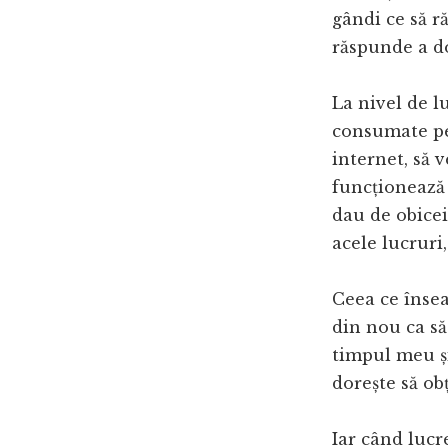
gândi ce să r
răspunde a do
La nivel de l
consumate pen
internet, să v
funcționează 
dau de obicei
acele lucruri,
Ceea ce înse
din nou ca să
timpul meu și 
dorește să obț
Iar când lucr