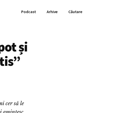
Podcast
Arhive
Căutare
pot și
tis”
i cer să le
și amintesc