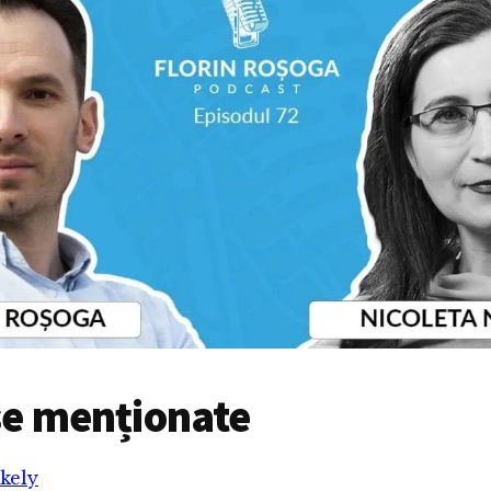
e menționate
kely