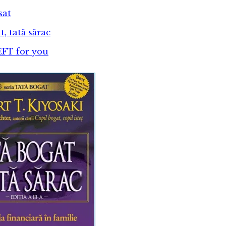
sat
t, tată sărac
EFT for you