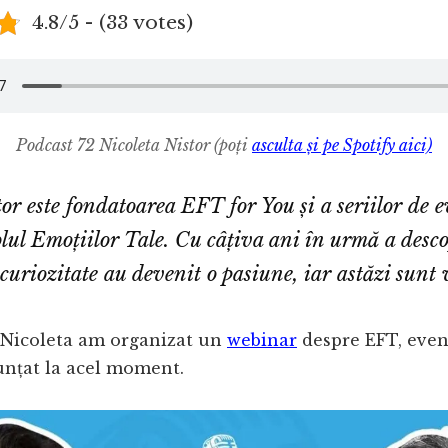
4.8/5 - (33 votes)
Podcast 72 Nicoleta Nistor
(poți
asculta și pe Spotify aici)
tor este fondatoarea
EFT for You
și a seriilor de
lul Emoțiilor Tale.
Cu câțiva ani în urmă a desc
curiozitate au devenit o pasiune, iar astăzi sunt v
Nicoleta am organizat un
webinar
despre EFT, eve
unțat la acel moment.