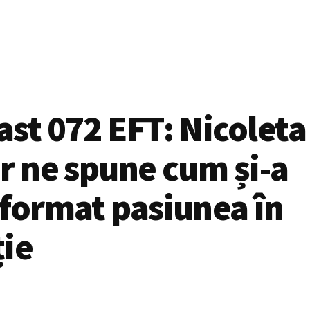
st 072 EFT: Nicoleta
r ne spune cum și-a
format pasiunea în
ție