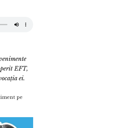
 evenimente
operit EFT,
ocația ei.
niment pe