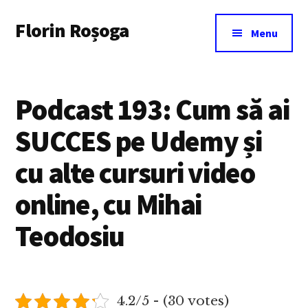
Additional
Skip
Florin Roșoga
to
menu
Menu
main
content
Podcast 193: Cum să ai
SUCCES pe Udemy și
cu alte cursuri video
online, cu Mihai
Teodosiu
4.2/5 - (30 votes)