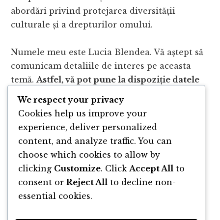
abordări privind protejarea diversității
culturale și a drepturilor omului.
Numele meu este Lucia Blendea. Vă aștept să
comunicam detaliile de interes pe aceasta
temă.
Astfel, vă pot pune la dispoziție datele
de contact de pe
Terapii Online
.
We respect your privacy
Cookies help us improve your
experience, deliver personalized
AFLĂ MAI MULTE »
content, and analyze traffic. You can
choose which cookies to allow by
clicking
Customize
. Click
Accept All
to
consent or
Reject All
to decline non-
essential cookies.