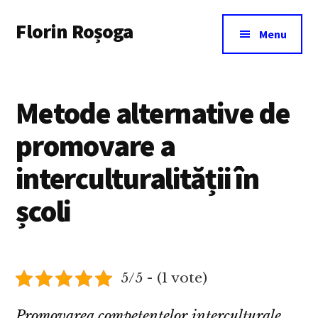
Additional
Skip
Florin Roșoga
to
menu
Menu
main
content
Metode alternative de
promovare a
interculturalității în
școli
5/5 - (1 vote)
Promovarea competențelor interculturale