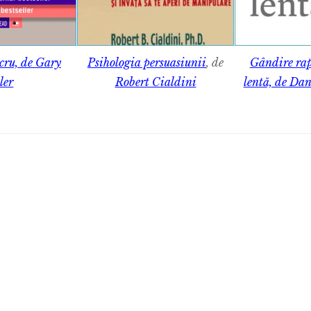
cru, de Gary
Psihologia persuasiunii
, de
Gândire rap
ler
Robert Cialdini
lentă, de Da