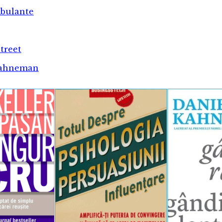
bulante
treet
Kahneman