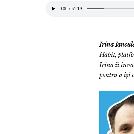
Irina Iancul
Habit
, plat
Irina îi înv
pentru a își 