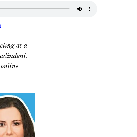
)
ting as a
tudindeni.
 online