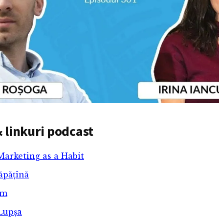
 linkuri podcast
Marketing as a Habit
ăpățînă
um
Lupșa