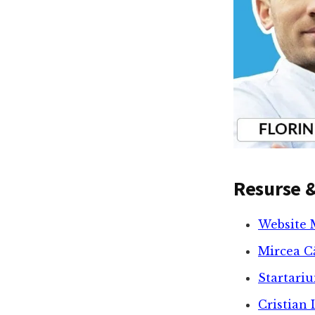
Resurse &
Website 
Mircea C
Startari
Cristian 