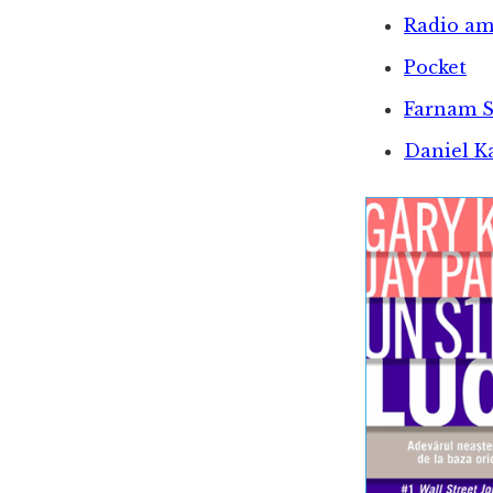
Radio am
Pocket
Farnam S
Daniel 