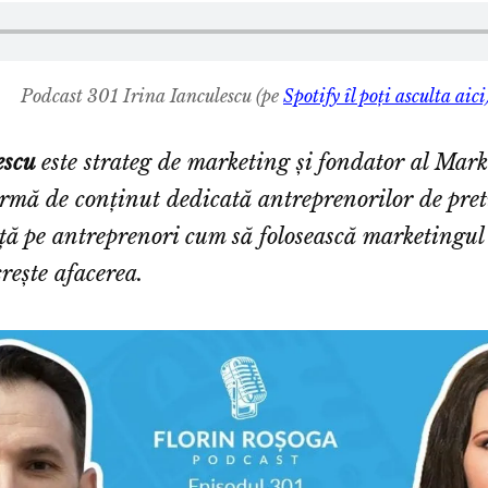
Podcast 301 Irina Ianculescu (pe
Spotify îl poți asculta aici
escu
este strateg de marketing și fondator al
Marke
formă de conținut dedicată antreprenorilor de pre
ață pe antreprenori cum să folosească marketingul
crește afacerea.