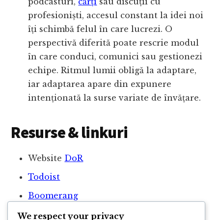
podcasturi,
cărți
sau discuții cu
profesioniști, accesul constant la idei noi
îți schimbă felul în care lucrezi. O
perspectivă diferită poate rescrie modul
în care conduci, comunici sau gestionezi
echipe. Ritmul lumii obligă la adaptare,
iar adaptarea apare din expunere
intenționată la surse variate de învățare.
Resurse & linkuri
Website
DoR
Todoist
Boomerang
Adam Grant WorkLife Podcast
We respect your privacy