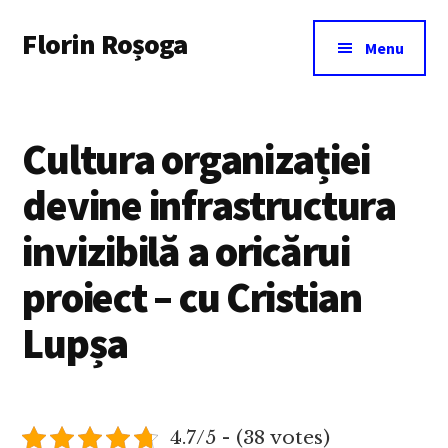
Additional
Skip
Florin Roșoga
to
menu
Menu
main
content
Cultura organizației
devine infrastructura
invizibilă a oricărui
proiect – cu Cristian
Lupșa
4.7/5 - (38 votes)