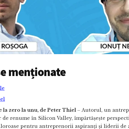
e menționate
le
el
 la zero la unu, de Peter Thiel
– Autorul, un antrep
r de renume în Silicon Valley, împărtășește perspect
aloroase pentru antreprenorii aspiranți și liderii de 