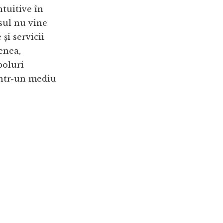
ntuitive în
sul nu vine
și servicii
enea,
poluri
 într-un mediu