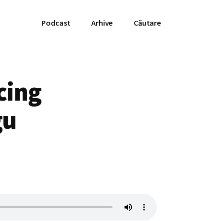
Podcast
Arhive
Căutare
cing
gu