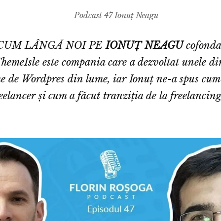
Podcast 47 Ionuț Neagu
ACUM LÂNGĂ NOI PE
IONUȚ NEAGU
cofonda
hemeIsle este compania care a dezvoltat unele di
e de Wordpres din lume, iar Ionuț ne-a spus cum 
eelancer și cum a făcut tranziția de la freelancing