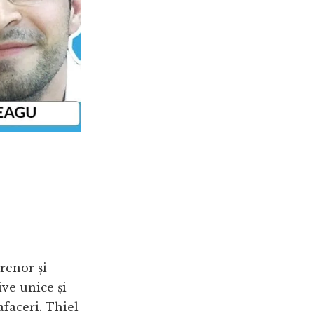
renor și
ive unice și
afaceri. Thiel