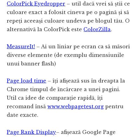
ColorPick Eyedropper
– util dacă vrei să știi ce
culoare exact a folosit cineva pe o pagină și să
repeți aceeași culoare undeva pe blogul tău. O
alternativă la ColorPick este
ColorZilla
.
MeasureIt!
– Ai un liniar pe ecran ca să măsori
diverse elemente (de exemplu dimensiunile
unui banner flash)
Page load time
– îți afișează sus în dreapta la
Chrome timpul de încărcare a unei pagini.
Util ca idee de comparație rapidă, îți
recomand însă
www.webpagetest.org
pentru
date exacte.
Page Rank Display
– afișează Google Page