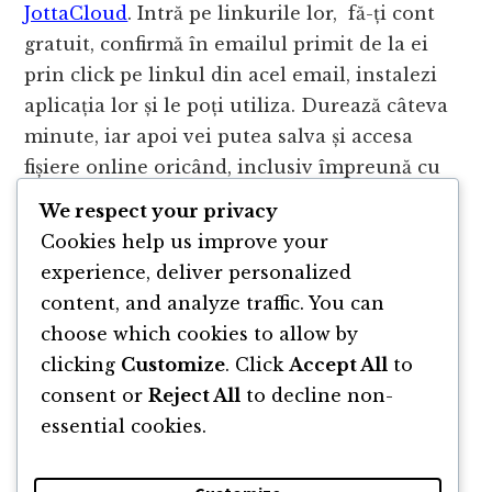
JottaCloud
. Intră pe linkurile lor, fă-ți cont
gratuit, confirmă în emailul primit de la ei
prin click pe linkul din acel email, instalezi
aplicația lor și le poți utiliza. Durează câteva
minute, iar apoi vei putea salva și accesa
fișiere online oricând, inclusiv împreună cu
altcineva.
We respect your privacy
Cookies help us improve your
Download la Chrome poți face
aici
, iar o listă
experience, deliver personalized
de teme Chrome găsești
aici
.
content, and analyze traffic. You can
choose which cookies to allow by
clicking
Customize
. Click
Accept All
to
consent or
Reject All
to decline non-
essential cookies.