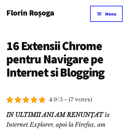
Additional
Skip
Florin Roșoga
to
menu
Menu
main
content
16 Extensii Chrome
pentru Navigare pe
Internet si Blogging
4.9/5 - (7 votes)
IN ULTIMII ANI AM RENUNȚAT
la
Internet Explorer, apoi la Firefox, am