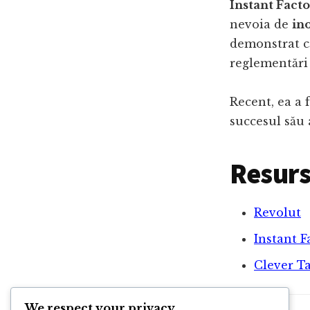
Instant Fact
nevoia de
in
demonstrat 
reglementări 
Recent, ea a 
succesul său 
Resurs
Revolut
Instant F
Clever Ta
We respect your privacy