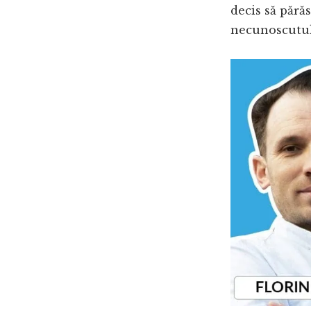
decis să pără
necunoscutul