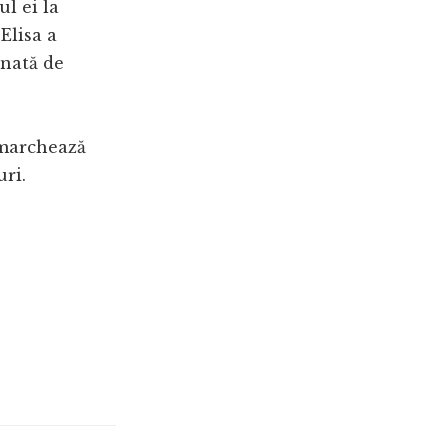
l ei la
Elisa a
inată de
 marchează
uri.