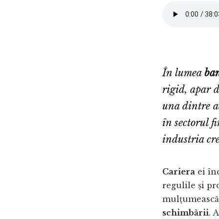
În lumea
ba
rigid, apar 
una dintre a
în sectorul f
industria cre
Cariera
ei în
regulile și pr
mulțumească c
schimbării
. 