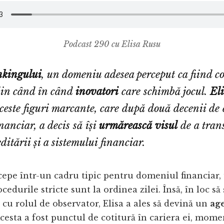
Podcast 290 cu Elisa Rusu
nkingului
, un domeniu adesea perceput ca fiind co
din când în când
inovatori
care schimbă jocul.
El
ceste figuri marcante, care după două decenii de
inanciar, a decis să își
urmărească visul
de a tran
ditării și a sistemului financiar.
cepe într-un cadru tipic pentru domeniul financiar,
ocedurile stricte sunt la ordinea zilei. Însă, în loc să
u rolul de observator, Elisa a ales să devină un
age
Acesta a fost punctul de cotitură în cariera ei, mome