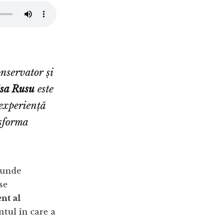
nservator și
isa Rusu
este
 experiență
sforma
 unde
 se
nt al
ntul în care a