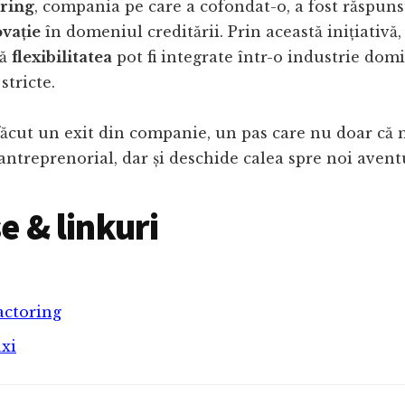
oring
, compania pe care a cofondat-o, a fost răspunsu
ovație
în domeniul creditării. Prin această inițiativă, 
că
flexibilitatea
pot fi integrate într-o industrie dom
stricte.
făcut un exit din companie, un pas care nu doar că
antreprenorial, dar și deschide calea spre noi avent
e & linkuri
actoring
xi