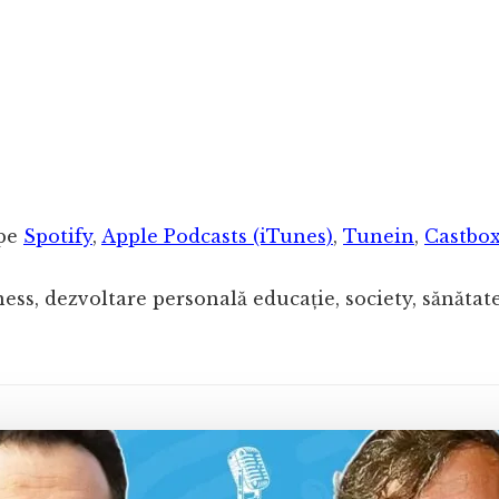
 pe
Spotify
,
Apple Podcasts (iTunes)
,
Tunein
,
Castbo
iness, dezvoltare personală educație, society, sănăta