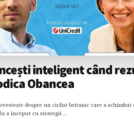
ești inteligent când rez
Rodica Obancea
povestește despre un ciclist britanic care a schimba
Nu a început cu strategii …