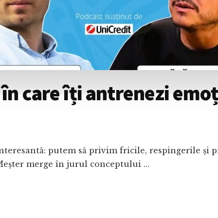
în care îți antrenezi emoț
teresantă: putem să privim fricile, respingerile și p
eșter merge în jurul conceptului …