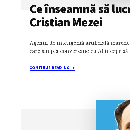
Ce înseamnă să lucre
Cristian Mezei
Agenții de inteligență artificială march
care simpla conversație cu AI începe să 
ABOUT
CONTINUE READING
→
CE
ÎNSEAMNĂ
SĂ
LUCREZI
CU
AI,
NU
DOAR
SĂ
FOLOSEȘTI