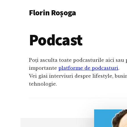
Additional
Skip
Florin Roșoga
to
menu
main
content
Podcast
Poți asculta toate podcasturile aici sau
importante
platforme de podcasturi
.
Vei găsi interviuri despre lifestyle, bus
tehnologie.