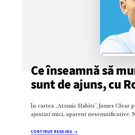
CHAT-
UL?
CU
CRISTIAN
MEZEI
Ce înseamnă să munc
sunt de ajuns, cu 
În cartea „Atomic Habits”, James Clear 
ajustări mici, aparent nesemnificative. 
ABOUT
CONTINUE READING
→