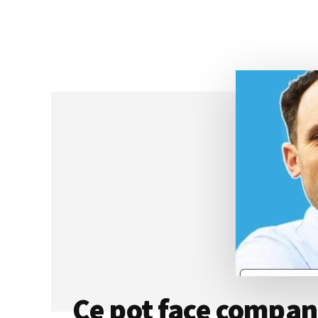
CE
ÎNSEAMNĂ
SĂ
MUNCEȘTI
INTELIGENT
CÂND
REZULTATELE
NU
MAI
SUNT
DE
AJUNS,
CU
RODICA
OBANCEA
Ce pot face companii