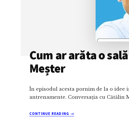
CU
COSTIN
CIORA
Cum ar arăta o sală 
Meșter
În episodul acesta pornim de la o idee in
antrenamente. Conversația cu Cătălin M
ABOUT
CONTINUE READING
→
CUM
AR