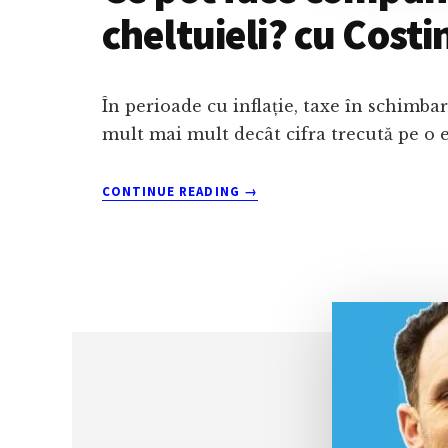
cheltuieli? cu Costi
În perioade cu inflație, taxe în schimb
mult mai mult decât cifra trecută pe o 
ABOUT
CONTINUE READING
→
CE
POT
FACE
COMPANIILE
CÂND
CLIENȚII
DEVIN
MAI
ATENȚI
LA
CHELTUIELI?