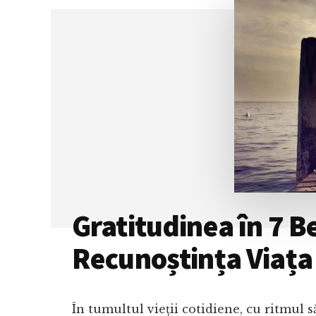
NE
SABOTĂM
SINGURI
Gratitudinea în 7 
Recunoștința Viața
În tumultul vieții cotidiene, cu ritmul 