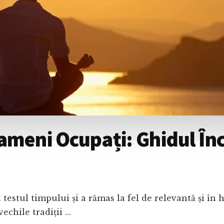
ameni Ocupați: Ghidul Înc
t testul timpului și a rămas la fel de relevantă și î
vechile tradiții …