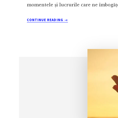
momentele și lucrurile care ne îmbogățe
ABOUT
CONTINUE READING
→
GRATITUDINEA
ÎN
7
BENEFICII
REMARCABILE:
CUM
NE
TRANSFORMĂ
RECUNOȘTINȚA
VIAȚA