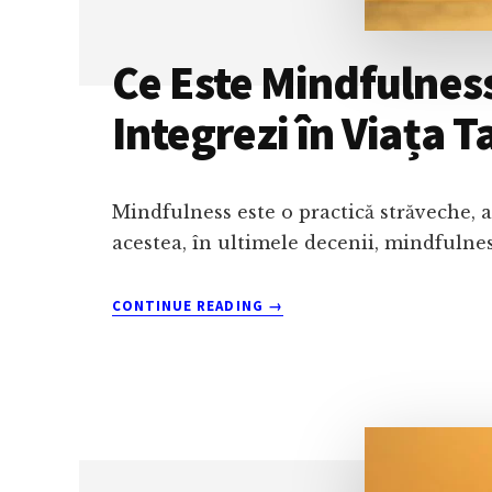
Ce Este Mindfulness:
Integrezi în Viața T
Mindfulness este o practică străveche, ale
acestea, în ultimele decenii, mindfulne
ABOUT
CONTINUE READING
→
CE
ESTE
MINDFULNESS:
5
BENEFICII,
CUM
SĂ