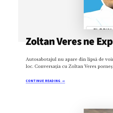
Zoltan Veres ne Exp
Autosabotajul nu apare din lipsă de voin
loc. Conversația cu Zoltan Veres porneșt
ABOUT
CONTINUE READING
→
ZOLTAN
VERES
NE
EXPLICĂ
DE
CE