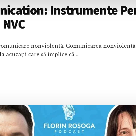
cation: Instrumente Pen
d NVC
comunicare nonviolentă. Comunicarea nonviolentă ne
 la acuzații care să implice că …