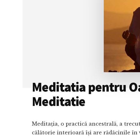
PRACTICI
ȘI
CUM
SĂ-
L
INTEGREZI
ÎN
VIAȚA
TA
Meditatia pentru O
Meditatie
Meditația, o practică ancestrală, a trecu
călătorie interioară își are rădăcinile în 