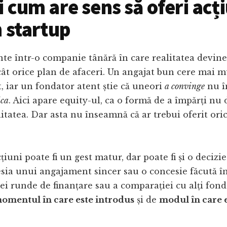
i cum are sens să oferi acț
n startup
te într-o companie tânără în care realitatea devin
t orice plan de afaceri. Un angajat bun cere mai m
t, iar un fondator atent știe că uneori
a convinge
nu 
ica
. Aici apare equity-ul, ca o formă de a împărți nu 
litatea. Dar asta nu înseamnă că ar trebui oferit ori
iuni poate fi un gest matur, dar poate fi și o decizie
esia unui angajament sincer sau o concesie făcută în
i runde de finanțare sau a comparației cu alți fond
omentul în care este introdus
și de
modul în care e