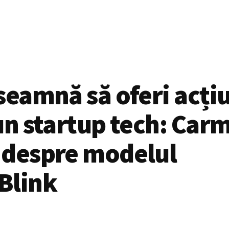
seamnă să oferi acți
un startup tech: Car
 despre modelul
Blink