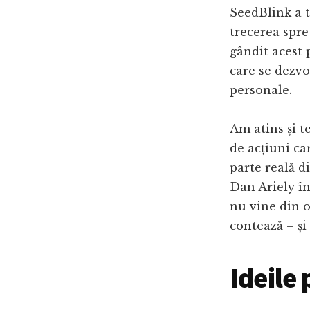
SeedBlink a t
trecerea spre
gândit acest p
care se dezvo
personale.
Am atins și t
de acțiuni ca
parte reală d
Dan Ariely î
nu vine din o
contează – și
Ideile 