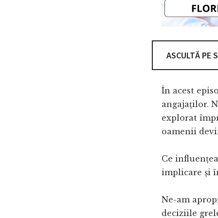
ASCULTĂ PE 
În acest epis
angajaților. 
explorat împr
oamenii devin,
Ce influențea
implicare și 
Ne-am apropia
deciziile grel