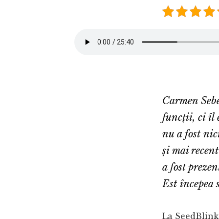
Carmen Sebe 
funcții, ci î
nu a fost ni
și mai recen
a fost preze
Est începea 
La SeedBlink,