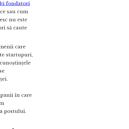
ți fondatori
loce sau cum
nesc nu este
ori să caute
enii care
te startupuri,
 cunoștințele
se
ței.
panii în care
ăm
a postului.