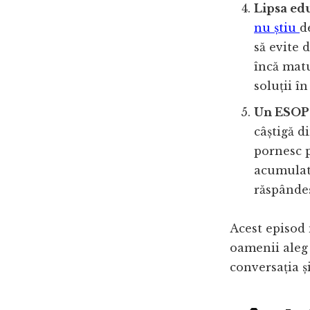
Lipsa edu
nu știu
d
să evite 
încă matu
soluții în
Un ESOP 
câștigă d
pornesc p
acumulate
răspândeș
Acest episod 
oamenii aleg
conversația ș