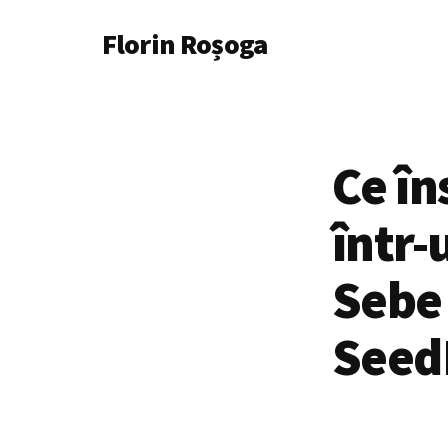
Additional
Skip
Florin Roșoga
to
menu
main
content
Ce în
într-
Sebe
Seed