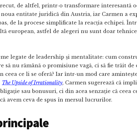
recut, de altfel, printr-o transformare interesantă 
 noua entitate juridică din Austria, iar Carmen a e
as, de la procese simplificate la reacția echipei. Înt
ltă european, astfel de alegeri nu sunt doar tehnice, 
eme legate de leadership și mentalitate: cum const
re să nu rămână o promisiune vagă, ci să fie trăit d
in ceea ce li se oferă? Iar într-un mod care amintește
n
The Upside of Irrationality
, Carmen sugerează că impli
bligație sau bonusuri, ci din acea senzație că ceea 
 că avem ceva de spus în mersul lucrurilor.
principale