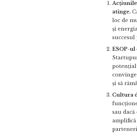
Acțiunile
atinge.
Câ
loc de mu
și energi
succesul 
ESOP-ul e
Startupur
potențial
convinge 
și să răm
Cultura d
funcțione
sau dacă 
amplifică
parteneri