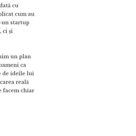
odată cu
xplicat cum au
r-un startup
ci și
ruim un plan
e oameni ca
 de ideile lui
carea reală
ce facem chiar