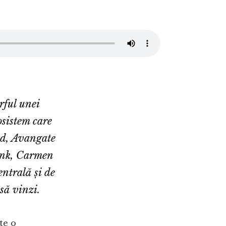
rful unei
cosistem care
ad, Avangate
link, Carmen
ntrală și de
să vinzi.
te o