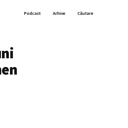
Podcast
Arhive
Căutare
uni
men