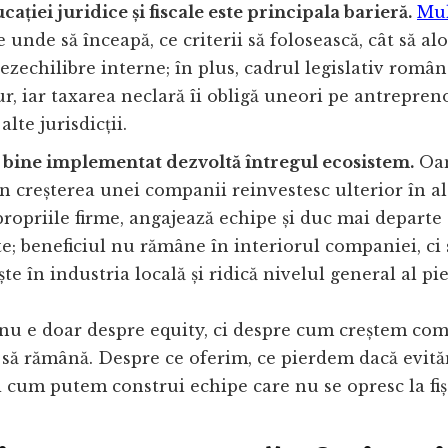
cației juridice și fiscale este principala barieră.
Mul
e unde să înceapă, ce criterii să folosească, cât să a
dezechilibre interne; în plus, cadrul legislativ româ
r, iar taxarea neclară îi obligă uneori pe antrepren
 alte jurisdicții.
bine implementat dezvoltă întregul ecosistem.
Oam
in creșterea unei companii reinvestesc ulterior în al
ropriile firme, angajează echipe și duc mai departe
; beneficiul nu rămâne în interiorul companiei, ci 
te în industria locală și ridică nivelul general al pie
nu e doar despre equity, ci despre cum creștem com
 să rămână. Despre ce oferim, ce pierdem dacă evit
i cum putem construi echipe care nu se opresc la fiș