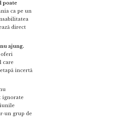
l poate
nia ca pe un
nsabilitatea
ează direct
 nu ajung.
 oferi
l care
 etapă incertă
 nu
t ignorate
țiunile
tr-un grup de