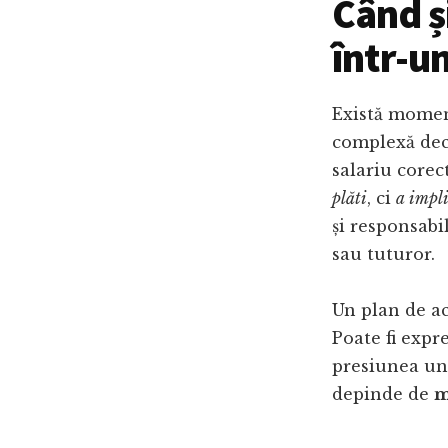
Când ș
într-u
Există momen
complexă decâ
salariu corec
plăti
, ci
a impl
și responsabi
sau tuturor.
Un plan de acț
Poate fi expr
presiunea une
depinde de
m