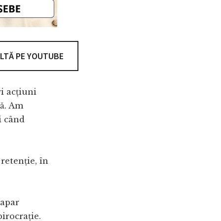
LTĂ PE YOUTUBE
i acțiuni
ră. Am
i când
retenție, în
 apar
birocrație.