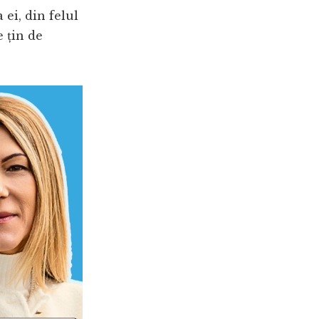
 ei, din felul
e țin de