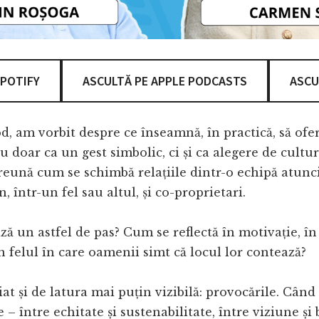
SPOTIFY
ASCULTĂ PE APPLE PODCASTS
ASCU
od, am vorbit despre ce înseamnă, în practică, să ofer
Nu doar ca un gest simbolic, ci și ca alegere de cultu
eună cum se schimbă relațiile dintr-o echipă atunc
 într-un fel sau altul, și co-proprietari.
ză un astfel de pas? Cum se reflectă în motivație, în 
în felul în care oamenii simt că locul lor contează?
t și de latura mai puțin vizibilă: provocările. Când
e – între echitate și sustenabilitate, între viziune și 