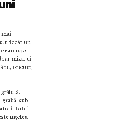
iuni
e mai
ult decât un
înseamnă
a
doar miza, ci
când, oricum,
 grăbită.
 grabă, sub
atori. Totul
ste înțeles
.