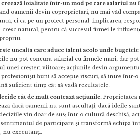
 creează loialitate într-un mod pe care salariul nu î
nd oamenii devin coproprietari, nu mai văd compa
ncă, ci ca pe un proiect personal; implicarea, respo
a cresc natural, pentru că succesul firmei le influenț
propriu.
ste unealta care aduce talent acolo unde bugetele
ile nu pot concura salarial cu firmele mari, dar pot
ul unei creșteri viitoare; acțiunile devin argumentu
profesioniști buni să accepte riscuri, să intre într-o
ână suficient timp cât să vadă rezultatele.
ecide cât de mult contează acțiunile.
Proprietatea
ază dacă oamenii nu sunt ascultați, dacă ideile sun
deciziile vin doar de sus; într-o cultură deschisă, ac
 sentimentul de participare și transformă echipa în
, nu executanți.