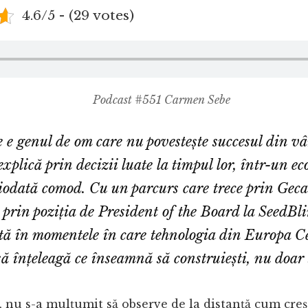
4.6/5 - (29 votes)
Podcast #551 Carmen Sebe
e genul de om care nu povestește succesul din vâ
l explică prin decizii luate la timpul lor, într-un e
ciodată comod. Cu un parcurs care trece prin Gec
t prin poziția de President of the Board la SeedB
ntă în momentele în care tehnologia din Europa Ce
să înțeleagă ce înseamnă să construiești, nu doar 
 nu s-a mulțumit să observe de la distanță cum creș