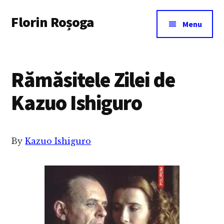
Additional
Skip
Florin Roșoga
to
menu
Menu
main
content
Rămăsitele Zilei de
Kazuo Ishiguro
By
Kazuo Ishiguro