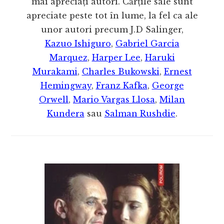
mai apreciați autori. Cărțile sale sunt
apreciate peste tot în lume, la fel ca ale
unor autori precum J.D Salinger,
Kazuo Ishiguro
,
Gabriel Garcia
Marquez
,
Harper Lee
,
Haruki
Murakami
,
Charles Bukowski
,
Ernest
Hemingway
,
Franz Kafka
,
George
Orwell
,
Mario Vargas Llosa
,
Milan
Kundera
sau
Salman Rushdie
.