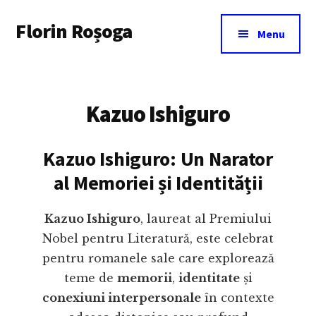
Additional
Skip
Florin Roșoga
to
menu
Menu
main
content
Kazuo Ishiguro
Kazuo Ishiguro: Un Narator
al Memoriei și Identității
Kazuo Ishiguro
, laureat al Premiului
Nobel pentru Literatură, este celebrat
pentru romanele sale care explorează
teme de
memorii
,
identitate
și
conexiuni interpersonale
în contexte