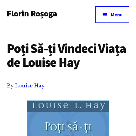
Additional
Skip
Florin Roșoga
to
menu
Menu
main
content
Poți Să-ți Vindeci Viața
de Louise Hay
By
Louise Hay