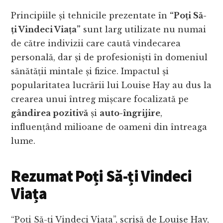
Principiile și tehnicile prezentate în
“Poți Să-
ți Vindeci Viața”
sunt larg utilizate nu numai
de către indivizii care caută vindecarea
personală, dar și de profesioniști în domeniul
sănătății mintale și fizice. Impactul și
popularitatea lucrării lui Louise Hay au dus la
crearea unui întreg mișcare focalizată pe
gândirea pozitivă
și
auto-îngrijire
,
influențând milioane de oameni din întreaga
lume.
Rezumat Poți Să-ți Vindeci
Viața
“Poți Să-ți Vindeci Viața”, scrisă de Louise Hay,