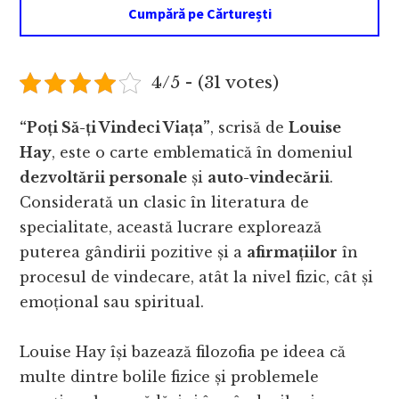
Cumpără pe Cărturești
4/5 - (31 votes)
“Poți Să-ți Vindeci Viața”
, scrisă de
Louise
Hay
, este o carte emblematică în domeniul
dezvoltării personale
și
auto-vindecării
.
Considerată un clasic în literatura de
specialitate, această lucrare explorează
puterea gândirii pozitive și a
afirmațiilor
în
procesul de vindecare, atât la nivel fizic, cât și
emoțional sau spiritual.
Louise Hay își bazează filozofia pe ideea că
multe dintre bolile fizice și problemele