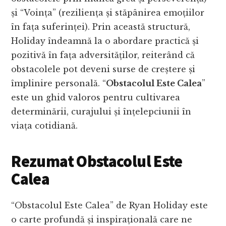
și “Voința” (reziliența și stăpânirea emoțiilor
în fața suferinței). Prin această structură,
Holiday îndeamnă la o abordare practică și
pozitivă în fața adversităților, reiterând că
obstacolele pot deveni surse de creștere și
împlinire personală. “
Obstacolul Este Calea
”
este un ghid valoros pentru cultivarea
determinării, curajului și înțelepciunii în
viața cotidiană.
Rezumat Obstacolul Este
Calea
“Obstacolul Este Calea” de Ryan Holiday este
o carte profundă și inspirațională care ne