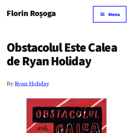
Additional
Skip
Florin Roșoga
to
menu
Menu
main
content
Obstacolul Este Calea
de Ryan Holiday
By
Ryan Holiday