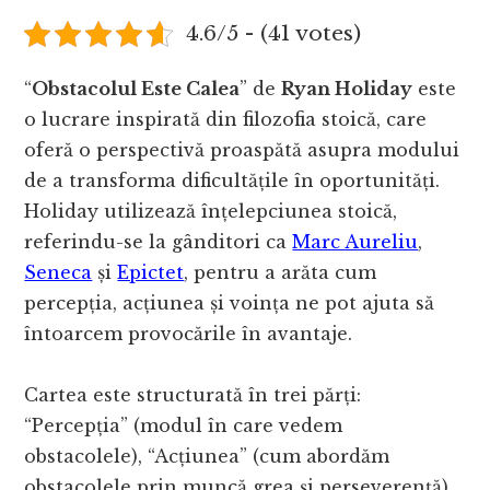
4.6/5 - (41 votes)
“
Obstacolul Este Calea
” de
Ryan Holiday
este
o lucrare inspirată din filozofia stoică, care
oferă o perspectivă proaspătă asupra modului
de a transforma dificultățile în oportunități.
Holiday utilizează înțelepciunea stoică,
referindu-se la gânditori ca
Marc Aureliu
,
Seneca
și
Epictet
, pentru a arăta cum
percepția, acțiunea și voința ne pot ajuta să
întoarcem provocările în avantaje.
Cartea este structurată în trei părți:
“Percepția” (modul în care vedem
obstacolele), “Acțiunea” (cum abordăm
obstacolele prin muncă grea și perseverență)