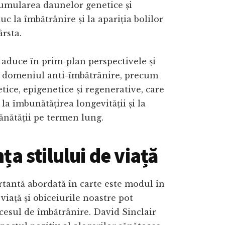
cumularea daunelor genetice și
uc la îmbătrânire și la apariția bolilor
ârsta.
aduce în prim-plan perspectivele și
în domeniul anti-îmbătrânire, precum
etice, epigenetice și regenerative, care
la îmbunătățirea longevității și la
ănătății pe termen lung.
ța stilului de viață
tantă abordată în carte este modul în
 viață și obiceiurile noastre pot
cesul de îmbătrânire. David Sinclair