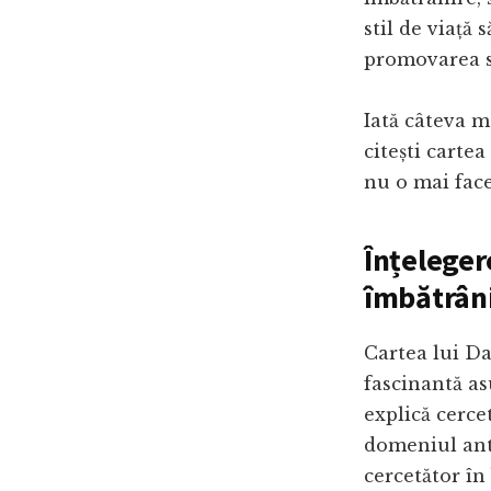
stil de viață 
promovarea s
Iată câteva m
citești carte
nu o mai face
Înțeleger
îmbătrân
Cartea lui Da
fascinantă as
explică cercet
domeniul ant
cercetător în