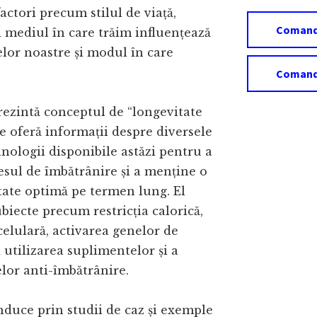
actori precum stilul de viață,
Comand
i mediul în care trăim influențează
lor noastre și modul în care
Comandă
rezintă conceptul de “longevitate
ne oferă informații despre diversele
nologii disponibile astăzi pentru a
esul de îmbătrânire și a menține o
tate optimă pe termen lung. El
biecte precum restricția calorică,
elulară, activarea genelor de
i utilizarea suplimentelor și a
or anti-îmbătrânire.
duce prin studii de caz și exemple