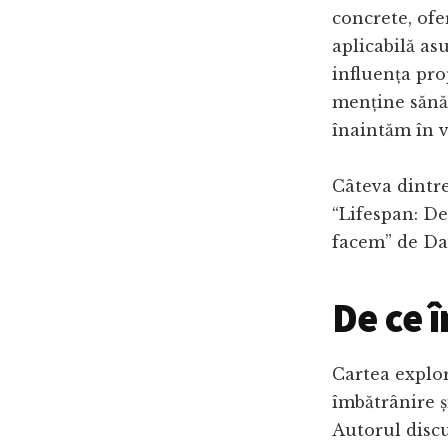
concrete, ofe
aplicabilă as
influența pro
menține sănăt
înaintăm în v
Câteva dintre
“Lifespan: D
facem” de Dav
De ce 
Cartea explo
îmbătrânire ș
Autorul disc