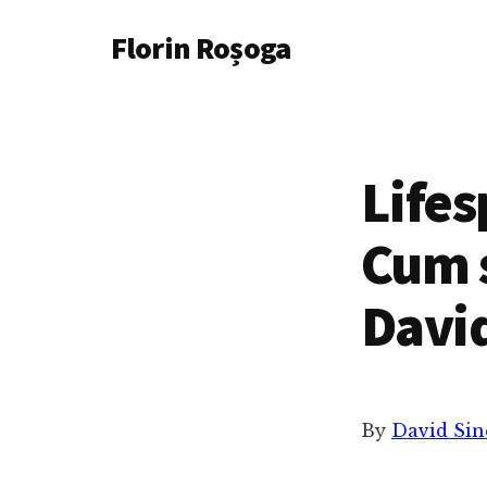
Additional
Skip
Florin Roșoga
to
menu
main
content
Lifes
Cum 
David
By
David Sin