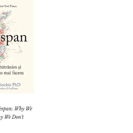
fespan: Why We
 We Don't