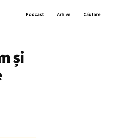
Podcast
Arhive
Căutare
m și
e