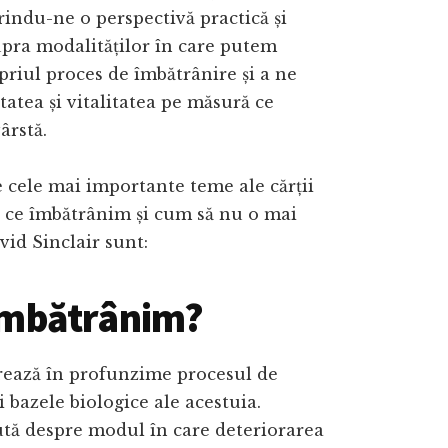
rindu-ne o perspectivă practică și
upra modalităților în care putem
priul proces de îmbătrânire și a ne
atea și vitalitatea pe măsură ce
ârstă.
 cele mai importante teme ale cărții
e ce îmbătrânim și cum să nu o mai
id Sinclair sunt:
îmbătrânim?
rează în profunzime procesul de
i bazele biologice ale acestuia.
ută despre modul în care deteriorarea