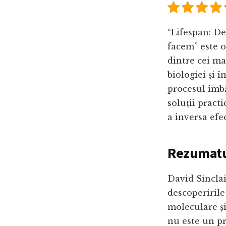
“Lifespan: D
facem” este o
dintre cei ma
biologiei și 
procesul îmbă
soluții pract
a inversa efe
Rezumatul
David Sinclai
descoperirile
moleculare și
nu este un pro