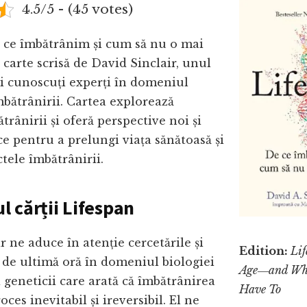
4.5/5 - (45 votes)
e ce îmbătrânim și cum să nu o mai
 carte scrisă de David Sinclair, unul
i cunoscuți experți în domeniul
îmbătrânirii. Cartea explorează
trânirii și oferă perspective noi și
ice pentru a prelungi viața sănătoasă și
ctele îmbătrânirii.
 cărții Lifespan
r ne aduce în atenție cercetările și
Edition:
Li
 de ultimă oră în domeniul biologiei
Age―and Why
 geneticii care arată că îmbătrânirea
Have To
ces inevitabil și ireversibil. El ne