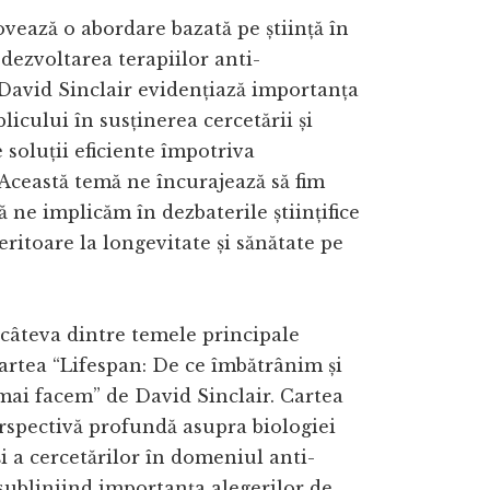
ează o abordare bazată pe știință în
 dezvoltarea terapiilor anti-
David Sinclair evidențiază importanța
licului în susținerea cercetării și
e soluții eficiente împotriva
 Această temă ne încurajează să fim
ă ne implicăm în dezbaterile științifice
feritoare la longevitate și sănătate pe
câteva dintre temele principale
artea “Lifespan: De ce îmbătrânim și
mai facem” de David Sinclair. Cartea
rspectivă profundă asupra biologiei
și a cercetărilor în domeniul anti-
subliniind importanța alegerilor de