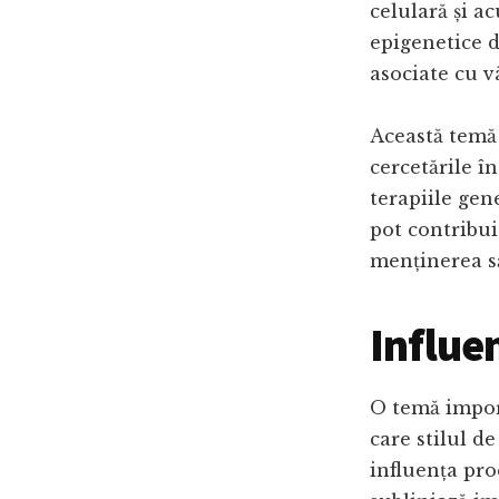
celulară și a
epigenetice d
asociate cu v
Această temă 
cercetările 
terapiile gen
pot contribui 
menținerea s
Influen
O temă impor
care stilul de
influența pro