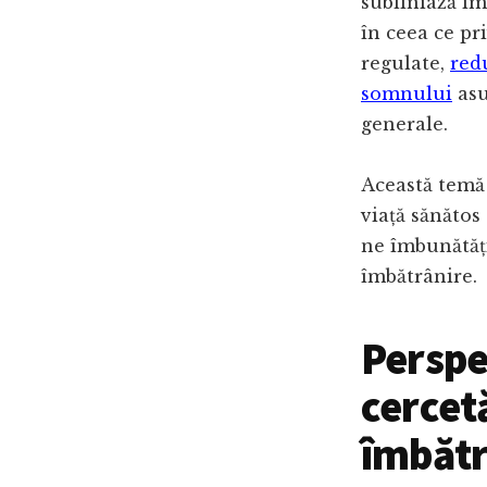
subliniază im
în ceea ce pri
regulate,
red
somnului
asu
generale.
Această temă
viață sănătos
ne îmbunătăți
îmbătrânire.
Perspec
cercetă
îmbătr