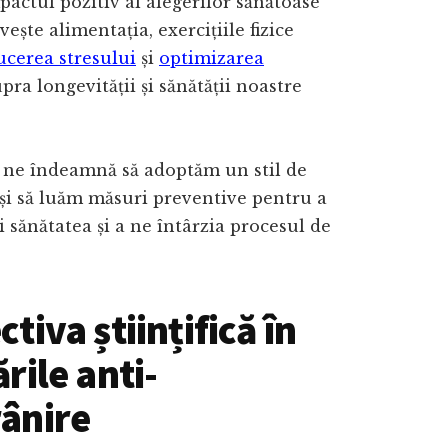
pactul pozitiv al alegerilor sănătoase
vește alimentația, exercițiile fizice
ucerea stresului
și
optimizarea
pra longevității și sănătății noastre
 ne îndeamnă să adoptăm un stil de
 și să luăm măsuri preventive pentru a
 sănătatea și a ne întârzia procesul de
tiva științifică în
rile anti-
ânire