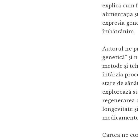
explică cum f
alimentația ș
expresia gene
îmbătrânim.
Autorul ne p
genetică” și 
metode și teh
întârzia proc
stare de sănă
explorează su
regenerarea c
longevitate ș
medicamentel
Cartea ne con