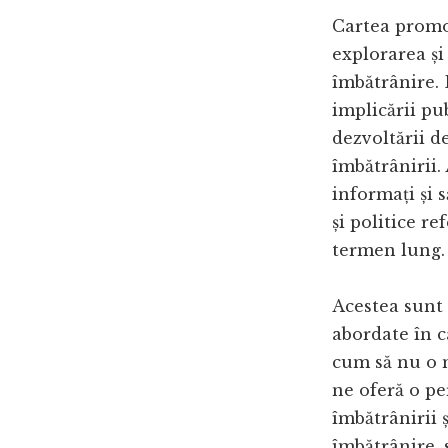
Cartea promov
explorarea și
îmbătrânire. 
implicării pub
dezvoltării d
îmbătrânirii.
informați și s
și politice re
termen lung.
Acestea sunt 
abordate în c
cum să nu o 
ne oferă o pe
îmbătrânirii 
îmbătrânire, 