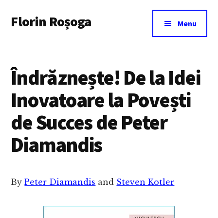
Additional
Skip
Florin Roșoga
to
menu
Menu
main
content
Îndrăznește! De la Idei
Inovatoare la Povești
de Succes de Peter
Diamandis
By
Peter Diamandis
and
Steven Kotler