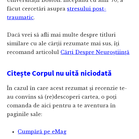
Universității Boston. Începând cu anii ’70, a
făcut cercetări asupra
stresului post-
traumatic
.
Dacă vrei să afli mai multe despre titluri
similare cu ale cărții rezumate mai sus, îți
recomand articolul
Cărți Despre Neuroștiință
Citește Corpul nu uită niciodată
În cazul în care acest rezumat și recenzie te-
au convins să (re)descoperi cartea, o poți
comanda de aici pentru a te aventura în
paginile sale:
Cumpără pe eMag