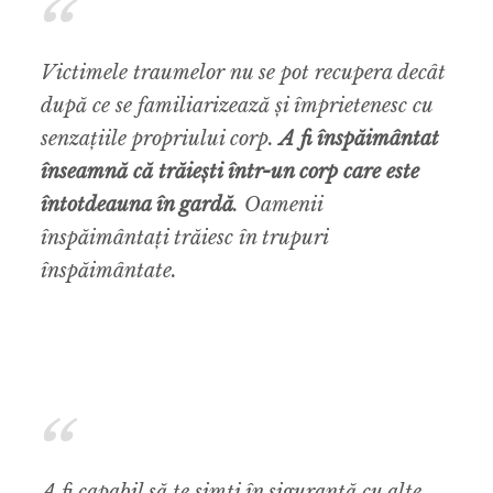
Victimele traumelor nu se pot recupera decât
după ce se familiarizează și împrietenesc cu
senzațiile propriului corp.
A fi înspăimântat
înseamnă că trăiești într-un corp care este
întotdeauna în gardă
. Oamenii
înspăimântați trăiesc în trupuri
înspăimântate.
A fi capabil să te simți în siguranță cu alte