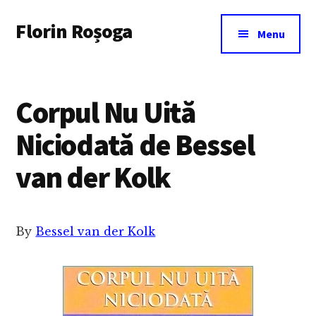
Additional
Skip
Florin Roșoga
to
menu
Menu
main
content
Corpul Nu Uită
Niciodată de Bessel
van der Kolk
By
Bessel van der Kolk