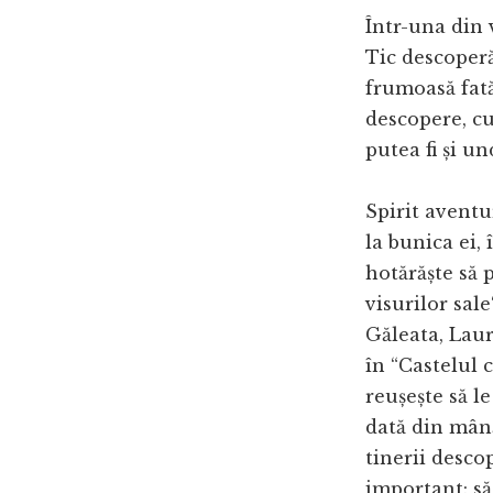
Într-una din 
Tic descoperă
frumoasă fată
descopere, cu
putea fi și un
Spirit aventur
la bunica ei,
hotărăște să 
visurilor sal
Găleata, Laura
în “Castelul 
reușește să le
dată din mână
tinerii desco
important: să