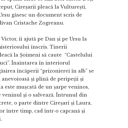
ceput, Cireșarii pleacă la Vulturești,
Ursu găsesc un document scris de
 divan Cristache Zogreanu.
 Victor, îi ajută pe Dan și pe Ursu la
isteriosului înscris. Tinerii
leacă la Șoimeni să caute “Castelului
uci”. Înaintarea în interiorul
găsirea încăperii “prizonierei în alb” se
 anevoioasă și plină de peripeții și
ia este mușcată de un șarpe veninos,
 veninul și o salvează. Întrunul din
rete, o parte dintre Cireșari și Laura,
or între timp, cad într-o capcană și
.