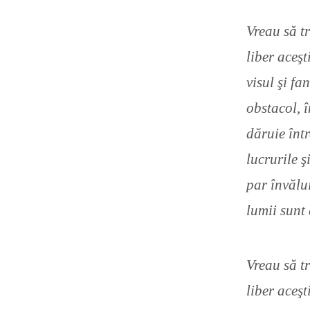
Vreau să tr
liber aceşt
visul şi fa
obstacol, î
dăruie într
lucrurile ş
par învălui
lumii sunt 
Vreau să tr
liber aceşt