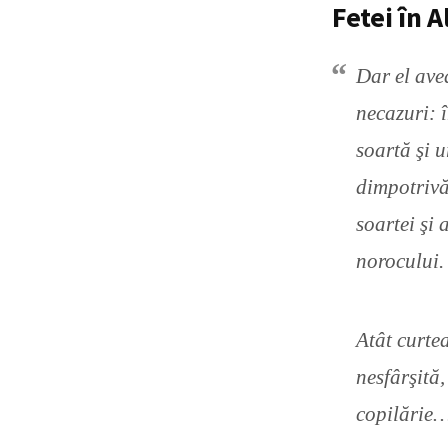
Fetei în A
Dar el ave
necazuri: 
soartă şi u
dimpotrivă,
soartei şi
norocului.
Atât curtea
nesfârşită,
copilărie