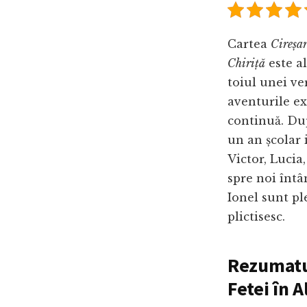
Cartea
Cireșar
Chiriță
este al
toiul unei ve
aventurile ex
continuă. Dup
un an școlar i
Victor, Lucia,
spre noi întâm
Ionel sunt ple
plictisesc.
Rezumatul
Fetei în A