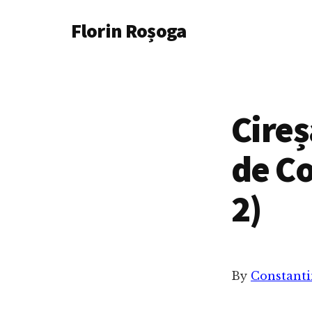
Additional
Skip
Florin Roșoga
to
menu
main
content
Cireș
de Co
2)
By
Constanti