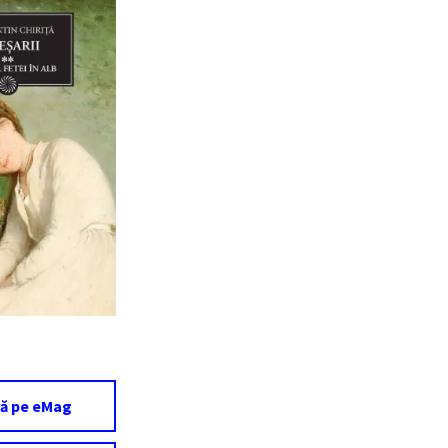
ă pe eMag