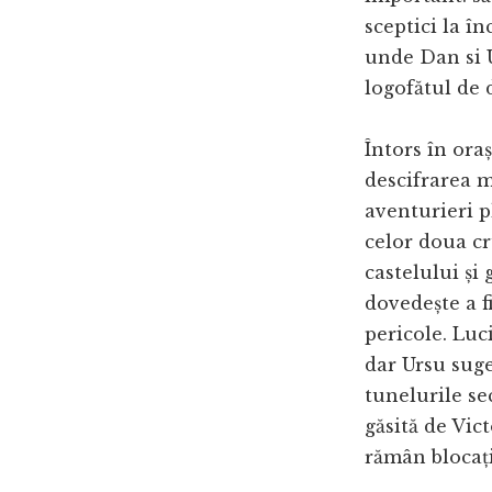
sceptici la în
unde Dan si 
logofătul de
Întors în oraș
descifrarea m
aventurieri p
celor doua cr
castelului și 
dovedește a fi
pericole. Luc
dar Ursu suge
tunelurile sec
găsită de Vict
rămân blocați