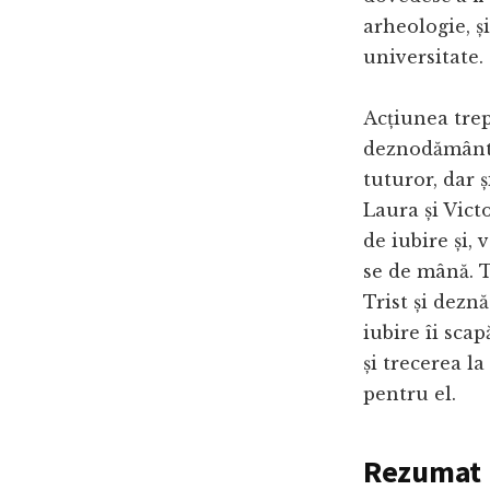
arheologie, și
universitate.
Acțiunea trep
deznodământu
tuturor, dar ș
Laura și Victo
de iubire și, 
se de mână. Ti
Trist și dezn
iubire îi scap
și trecerea l
pentru el.
Rezumat p