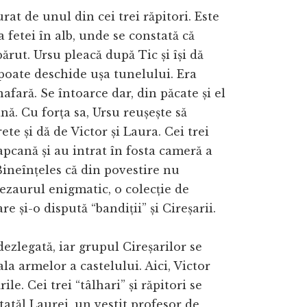
rat de unul din cei trei răpitori. Este
 fetei în alb, unde se constată că
ărut. Ursu pleacă după Tic și își dă
poate deschide ușa tunelului. Era
afară. Se întoarce dar, din păcate și el
nă. Cu forța sa, Ursu reușește să
te și dă de Victor și Laura. Cei trei
capcană și au intrat în fosta cameră a
 Bineînțeles că din povestire nu
 tezaurul enigmatic, o colecție de
e și-o dispută “bandiții” și Cireșarii.
ezlegată, iar grupul Cireșarilor se
ala armelor a castelului. Aici, Victor
ile. Cei trei “tâlhari” și răpitori se
 tatăl Laurei, un vestit profesor de