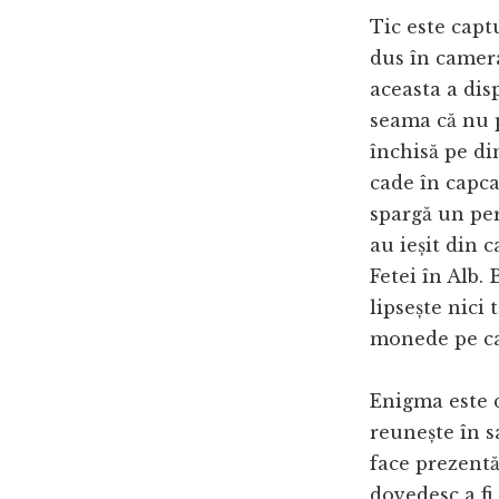
Tic este captu
dus în camera
aceasta a disp
seama că nu 
închisă pe din
cade în capca
spargă un pere
au ieșit din 
Fetei în Alb.
lipsește nici
monede pe car
Enigma este d
reunește în s
face prezentăr
dovedesc a fi