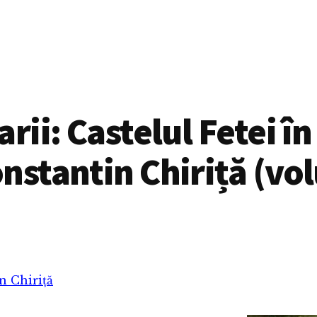
arii: Castelul Fetei în
nstantin Chiriță (vo
n Chiriță