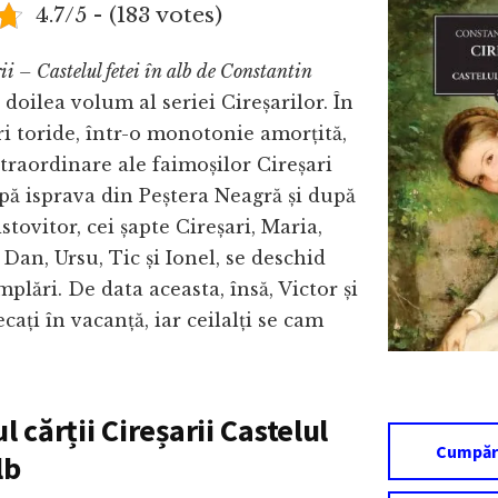
4.7/5 - (183 votes)
ii – Castelul fetei în alb de Constantin
 doilea volum al seriei Cireșarilor. În
ri toride, într-o monotonie amorțită,
traordinare ale faimoșilor Cireșari
ă isprava din Peștera Neagră și după
stovitor, cei șapte Cireșari, Maria,
 Dan, Ursu, Tic și Ionel, se deschid
plări. De data aceasta, însă, Victor și
cați în vacanță, iar ceilalți se cam
 cărții Cireșarii Castelul
Cumpăr
lb