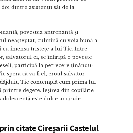
 doi dintre asistenții săi de la
idantă, povestea antrenantă și
l neașteptat, culmină cu voia bună a
i cu imensa tristețe a lui Tic. Între
r, salvatorul ei, se înfiripă o poveste
veseli, participă la petrecere ținându-
c spera că va fi el, eroul salvator.
ădăjduit, Tic contemplă cum prima lui
ă printre degete. Ieșirea din copilărie
a adolescență este dulce amăruie
rin citate Cireșarii Castelul