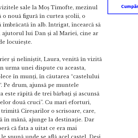
Cumpără
vizitele sale la Moș Timofte, mezinul
 o nouă figură în curtea școlii, o
 îmbrăcată în alb. Intrigat, încearcă să
 ajutorul lui Dan și al Mariei, cine ar
de locuiește.
ier și neliniștit, Laura, venită în vizită
 în urma unei dispute cu aceasta,
plece în munți, în căutarea “castelului
e“. Pe drum, ajunsă pe muntele
 este răpită de trei bărbați și ascunsă
celor două cruci”. Cu mari eforturi,
 trimită Cireșarilor o scrisoare, care,
 în mână, ajunge la destinație. Dar
peră că fata a uitat ce era mai
 le spună unde se află acel castel. Deși