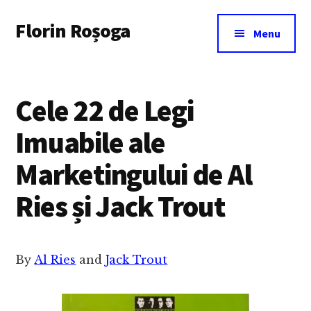
Additional
Skip
Florin Roșoga
to
menu
Menu
main
content
Cele 22 de Legi
Imuabile ale
Marketingului de Al
Ries și Jack Trout
By
Al Ries
and
Jack Trout