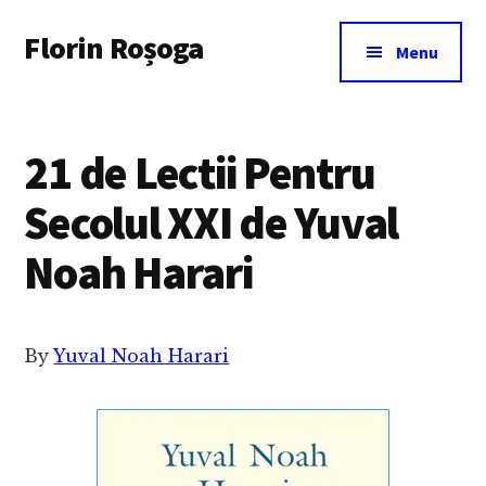
Additional
Skip
Florin Roșoga
to
menu
Menu
main
content
21 de Lectii Pentru
Secolul XXI de Yuval
Noah Harari
By
Yuval Noah Harari