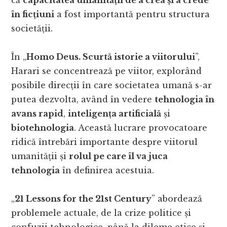
că
capacitatea umanității de a crea și a crede
în ficțiuni
a fost importantă pentru structura
societății.
În „
Homo Deus. Scurtă istorie a viitorului
”,
Harari se concentrează pe viitor, explorând
posibile direcții în care societatea umană s-ar
putea dezvolta, având în vedere
tehnologia în
avans rapid
,
inteligența artificială
și
biotehnologia
. Această lucrare provocatoare
ridică întrebări importante despre viitorul
umanității și
rolul pe care îl va juca
tehnologia
în definirea acestuia.
„
21 Lessons for the 21st Century
” abordează
problemele actuale, de la crize politice și