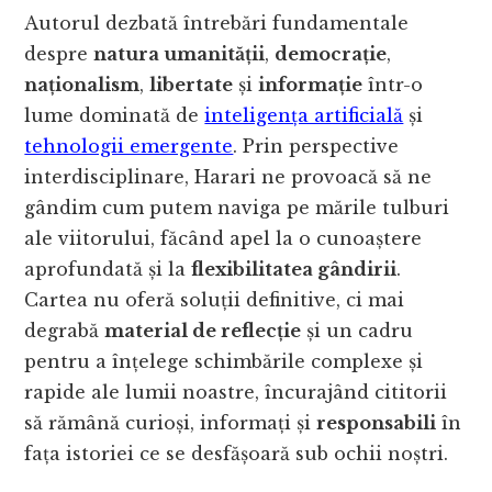
Autorul dezbată întrebări fundamentale
despre
natura umanității
,
democrație
,
naționalism
,
libertate
și
informație
într-o
lume dominată de
inteligența artificială
și
tehnologii emergente
. Prin perspective
interdisciplinare, Harari ne provoacă să ne
gândim cum putem naviga pe mările tulburi
ale viitorului, făcând apel la o cunoaștere
aprofundată și la
flexibilitatea gândirii
.
Cartea nu oferă soluții definitive, ci mai
degrabă
material de reflecție
și un cadru
pentru a înțelege schimbările complexe și
rapide ale lumii noastre, încurajând cititorii
să rămână curioși, informați și
responsabili
în
fața istoriei ce se desfășoară sub ochii noștri.