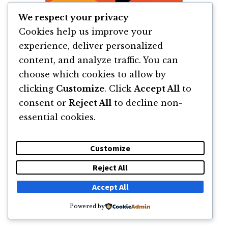
We respect your privacy
Cookies help us improve your
experience, deliver personalized
content, and analyze traffic. You can
Știu De Ce Cântă Pasărea în Colivie de
Maya Angelou
choose which cookies to allow by
clicking
Customize
. Click
Accept All
to
By
Maya Angelou
consent or
Reject All
to decline non-
essential cookies.
Customize
Reject All
DESPRE
NEWSLETTER
CĂUTARE
CONTACT
Accept All
Powered by
© 2011 -2026 TOATE DREPTURILE REZERVATE FLORIN ROȘOGA