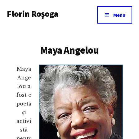
Additional
Skip
Florin Roșoga
to
menu
Menu
main
content
Maya Angelou
Maya
Ange
lou a
fost o
poetă
și
activi
stă
pentr