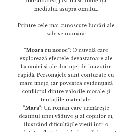
moralitatea, justiția și influența
mediului asupra omului.
Printre cele mai cunoscute lucrări ale
sale se numără:
"Moara cu noroc"
: O nuvelă care
explorează efectele devastatoare ale
lăcomiei și ale dorinței de înavuțire
rapidă. Personajele sunt conturate cu
mare finețe, iar povestea evidențiază
conflictul dintre valorile morale și
tentațiile materiale.
"Mara"
: Un roman care urmărește
destinul unei văduve și al copiilor ei,
ilustrând dificultățile vieții într-o