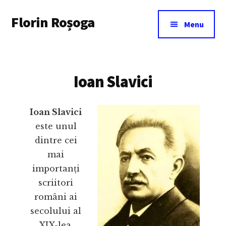
Additional
Skip
Florin Roșoga
to
menu
Menu
main
content
Ioan Slavici
Ioan Slavici
este unul
dintre cei
mai
importanți
scriitori
români ai
secolului al
XIX-lea,