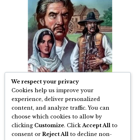
We respect your privacy
Cookies help us improve your
experience, deliver personalized
content, and analyze traffic. You can
Moara Cu Noroc – Rezumat pe scurt, Teme
și Personaje (Ioan Slavici)
choose which cookies to allow by
clicking
Customize
. Click
Accept All
to
By
Ioan Slavici
consent or
Reject All
to decline non-