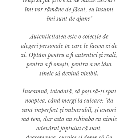
reuși să fac și oricât de multe lucruri
îmi vor rămâne de făcut, eu însumi
îmi sunt de ajuns"
Autenticitatea este o colecție de
alegeri personale pe care le facem zi de
zi. Optăm pentru a fi autentici și reali,
pentru a fi onești, pentru a ne lăsa
sinele să devină vizibil.
Înseamnă, totodată, să poți să-ți spui
noaptea, când mergi la culcare: "da
sunt imperfect și vulnerabil, și uneori
mă tem, dar asta nu schimba cu nimic
adevărul faptului că sunt,
deasemenea, curajos și demn să fiu