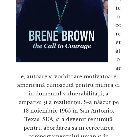
te
o
ce
rc
et
ăt
o
ar
e, autoare și vorbitoare motivatoare
americană cunoscută pentru munca ei
în domeniul vulnerabilității, a
empatiei și a rezilienței. S-a născut pe
18 noiembrie 1965 în San Antonio,
Texas, SUA, și a devenit renumită
pentru abordarea sa în cercetarea
comportamentului uman și în