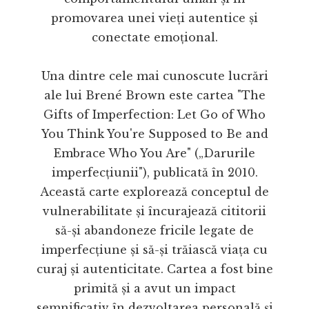
promovarea unei vieți autentice și
conectate emoțional.
Una dintre cele mai cunoscute lucrări
ale lui Brené Brown este cartea "The
Gifts of Imperfection: Let Go of Who
You Think You're Supposed to Be and
Embrace Who You Are" („Darurile
imperfecțiunii"), publicată în 2010.
Această carte explorează conceptul de
vulnerabilitate și încurajează cititorii
să-și abandoneze fricile legate de
imperfecțiune și să-și trăiască viața cu
curaj și autenticitate. Cartea a fost bine
primită și a avut un impact
semnificativ în dezvoltarea personală și